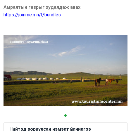
Амралтын газрыг худалдаж авах
:
https://joinme.mn/t/bundles
Нийтэд зориулсан нэмэлт үйлчилгээ