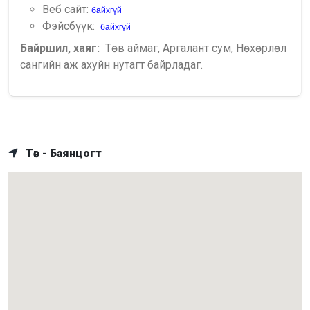
Веб сайт:
байхгүй
Фэйсбүүк:
байхгүй
Байршил, хаяг:
Төв аймаг, Аргалант сум, Нөхөрлөл
сангийн аж ахуйн нутагт байрладаг.
Төв - Баянцогт