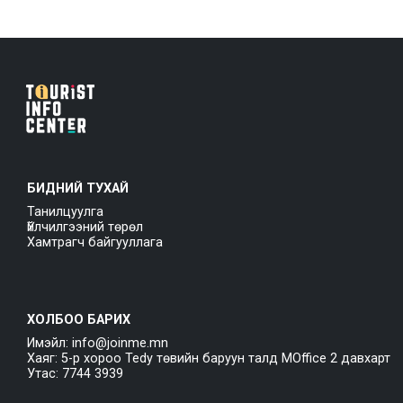
БИДНИЙ ТУХАЙ
Танилцуулга
Үйлчилгээний төрөл
Хамтрагч байгууллага
ХОЛБОО БАРИХ
Имэйл: info@joinme.mn
Хаяг: 5-р хороо Tedy төвийн баруун талд MOffice 2 давхарт
Утас: 7744 3939