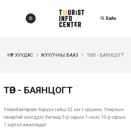
Хайх
НҮҮР ХУУДАС
ЖУУЛЧНЫ БААЗ
ТӨВ - БАЯНЦОГТ
ТӨВ - БАЯНЦОГТ
Улаанбаатараас баруун тийш 52 км-т оршино. Улирлын
чанартай нээгддэг бөгөөд 5-р сарын 1-нээс 10-р сарын
1 хүртэл ажилладаг.