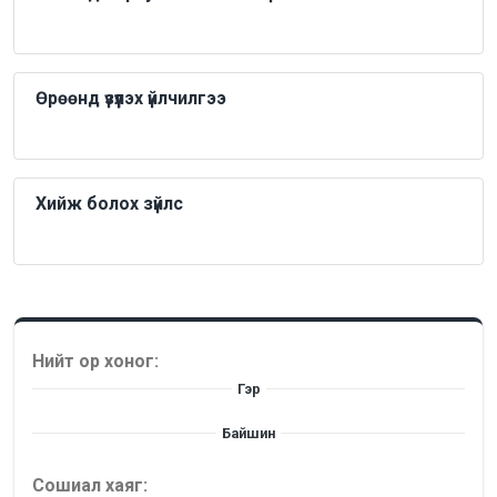
Өрөөнд үзүүлэх үйлчилгээ
Хийж болох зүйлс
Нийт ор хоног:
Гэр
Байшин
Сошиал хаяг: