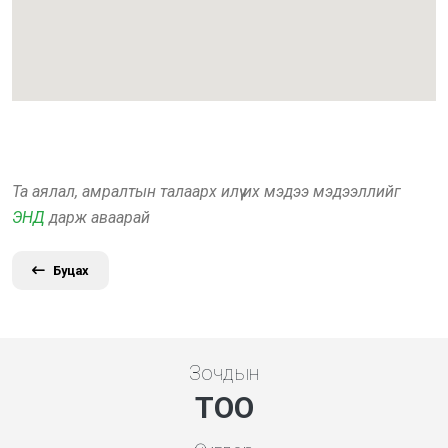
Та аялал, амралтын талаарх илүү их мэдээ мэдээллийг
ЭНД
дарж аваарай
Буцах
Зочдын
ТОО