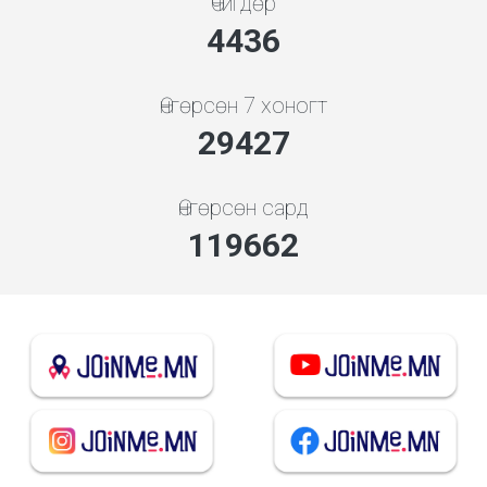
Өчигдөр
4948
Өнгөрсөн 7 хоногт
32822
Өнгөрсөн сард
133470