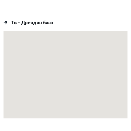
Төв - Дрездэн бааз