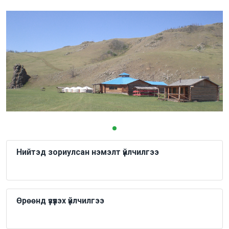
Нийтэд зориулсан нэмэлт үйлчилгээ
Өрөөнд үзүүлэх үйлчилгээ