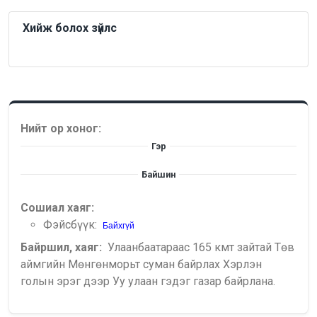
Хийж болох зүйлс
Нийт ор хоног:
Гэр
Байшин
Сошиал хаяг:
Фэйсбүүк:
Байхгүй
Байршил, хаяг:
Улаанбаатараас 165 кмт зайтай Төв
аймгийн Мөнгөнморьт суман байрлах Хэрлэн
голын эрэг дээр Уу улаан гэдэг газар байрлана.