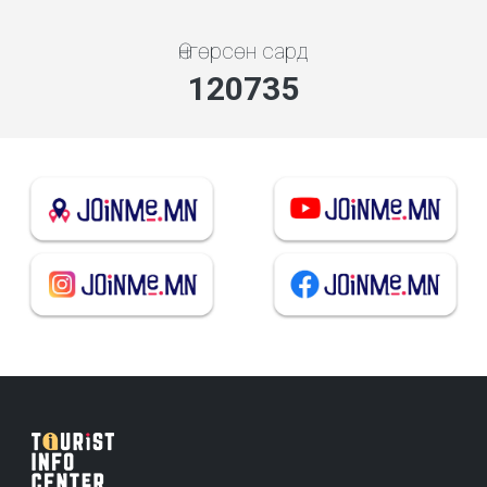
Өнгөрсөн сард
134666