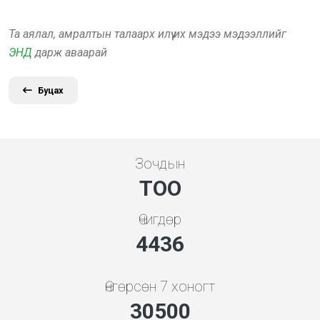
Та аялал, амралтын талаарх илүү их мэдээ мэдээллийг
ЭНД
дарж аваарай
Буцах
Зочдын
ТОО
Өчигдөр
4948
Өнгөрсөн 7 хоногт
34019