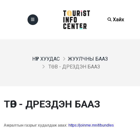
Хайх
НҮҮР ХУУДАС
ЖУУЛЧНЫ БААЗ
ТӨВ - ДРЕЗДЭН БААЗ
ТӨВ - ДРЕЗДЭН БААЗ
Амралтын газрыг худалдаж авах
:
https://joinme.mn/t/bundles