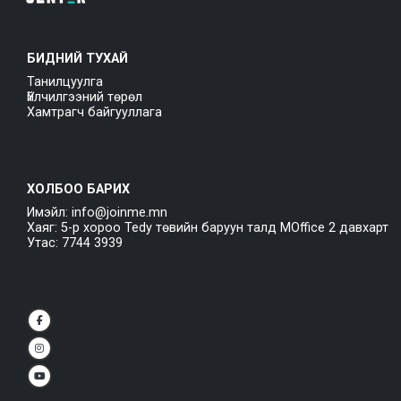
БИДНИЙ ТУХАЙ
Танилцуулга
Үйлчилгээний төрөл
Хамтрагч байгууллага
ХОЛБОО БАРИХ
Имэйл: info@joinme.mn
Хаяг: 5-р хороо Tedy төвийн баруун талд MOffice 2 давхарт
Утас: 7744 3939