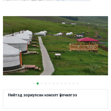
Нийтэд зориулсан нэмэлт үйлчилгээ