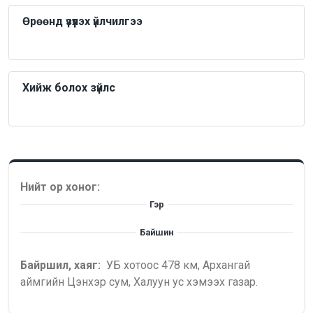
Өрөөнд үзүүлэх үйлчилгээ
Хийж болох зүйлс
Нийт ор хоног:
Гэр
Байшин
Байршил, хаяг:
УБ хотоос 478 км, Архангай
аймгийн Цэнхэр сум, Халуун ус хэмээх газар.