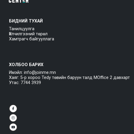
БИДНИЙ ТУХАЙ
Танилцуулга
Үйлчилгээний төрөл
Хамтрагч байгууллага
ХОЛБОО БАРИХ
Имэйл: info@joinme.mn
Хаяг: 5-р хороо Tedy төвийн баруун талд MOffice 2 давхарт
Утас: 7744 3939