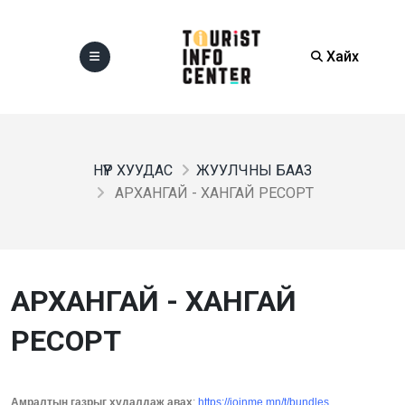
Хайх
НҮҮР ХУУДАС
ЖУУЛЧНЫ БААЗ
АРХАНГАЙ - ХАНГАЙ РЕСОРТ
АРХАНГАЙ - ХАНГАЙ
РЕСОРТ
Амралтын газрыг худалдаж авах
:
https://joinme.mn/t/bundles