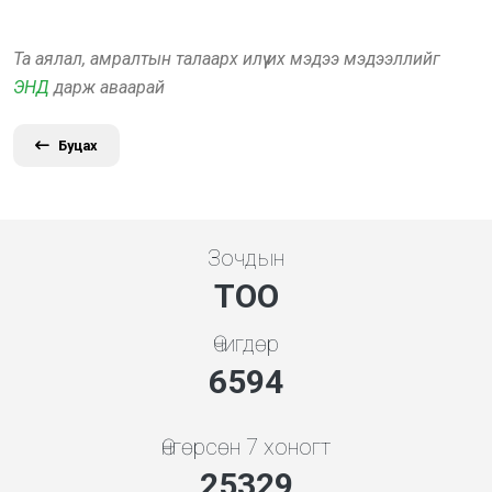
Та аялал, амралтын талаарх илүү их мэдээ мэдээллийг
ЭНД
дарж аваарай
Буцах
Зочдын
ТОО
Өчигдөр
7354
Өнгөрсөн 7 хоногт
28252