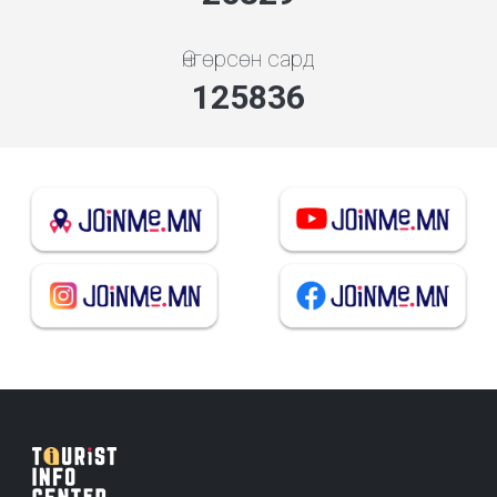
Өнгөрсөн сард
140355