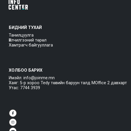
БИДНИЙ ТУХАЙ
Танилцуулга
Үйлчилгээний төрөл
Хамтрагч байгууллага
ХОЛБОО БАРИХ
Имэйл: info@joinme.mn
Хаяг: 5-р хороо Tedy төвийн баруун талд MOffice 2 давхарт
Утас: 7744 3939