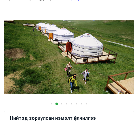
Нийтэд зориулсан нэмэлт үйлчилгээ