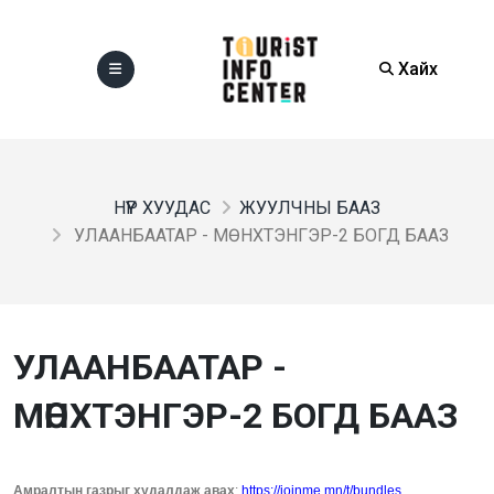
Хайх
НҮҮР ХУУДАС
ЖУУЛЧНЫ БААЗ
УЛААНБААТАР - МӨНХТЭНГЭР-2 БОГД БААЗ
УЛААНБААТАР -
МӨНХТЭНГЭР-2 БОГД БААЗ
Амралтын газрыг худалдаж авах
:
https://joinme.mn/t/bundles