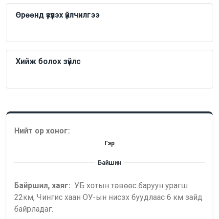
Өрөөнд үзүүлэх үйлчилгээ
Хийж болох зүйлс
Нийт ор хоног:
Гэр
Байшин
Байршил, хаяг:
УБ хотын төвөөс баруун урагш
22км, Чингис хаан ОУ-ын нисэх буудлаас 6 км зайд
байрладаг.