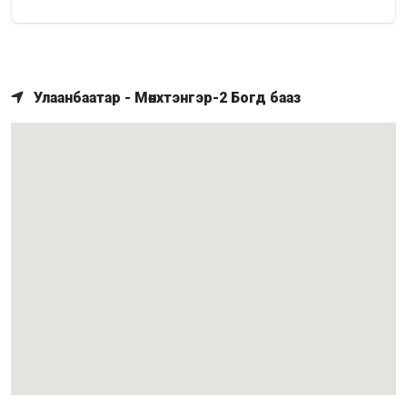
Улаанбаатар - Мөнхтэнгэр-2 Богд бааз