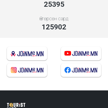
28325
Өнгөрсөн сард
140429