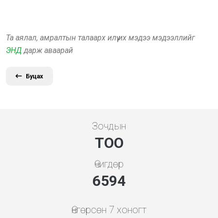
Та аялал, амралтын талаарх илүү их мэдээ мэдээллийг
ЭНД
дарж аваарай
Буцах
Зочдын
ТОО
Өчигдөр
7354
Өнгөрсөн 7 хоногт