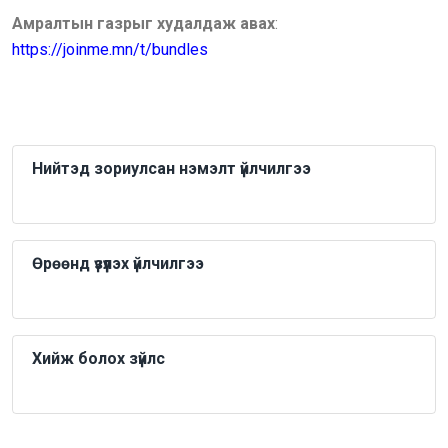
Амралтын газрыг худалдаж авах
:
https://joinme.mn/t/bundles
Нийтэд зориулсан нэмэлт үйлчилгээ
Өрөөнд үзүүлэх үйлчилгээ
Хийж болох зүйлс