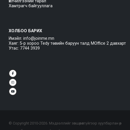
Үйлчилгээний төрөл
Хамтрагч байгууллага
ХОЛБОО БАРИХ
Имэйл: info@joinme.mn
Хаяг: 5-р хороо Tedy төвийн баруун талд MOffice 2 давхарт
Утас: 7744 3939
© Copyright 2010-
2026
. Мэдээллийг зөвшөөрөлгүйгээр хуулбарлан өөр