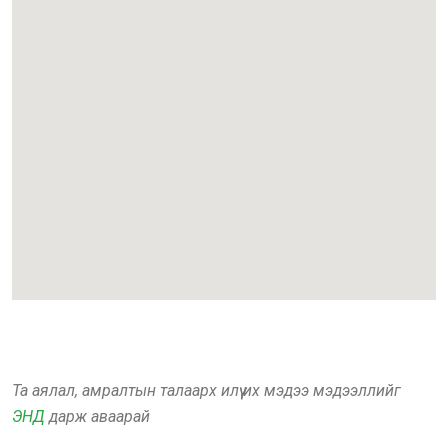
Та аялал, амралтын талаарх илүү их мэдээ мэдээллийг
ЭНД
дарж аваарай