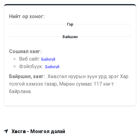
Нийт ор хоног:
Гэр
Байшин
Сошиал хаяг:
Веб сайт:
Байхгүй
Фэйсбүүк:
Байхгүй
Байршил, хаяг:
Хөвсгөл нуурын зүүн урд эрэг Хар
толгой хэмээх газар, Мөрөн сумаас 117 км-т
байрлана.
Хөвсгөл - Монгол далай