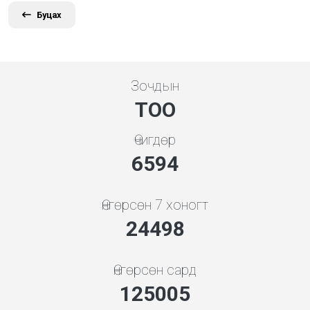
Буцах
Зочдын
ТОО
Өчигдөр
7101
Өнгөрсөн 7 хоногт
26383
Өнгөрсөн сард
134620