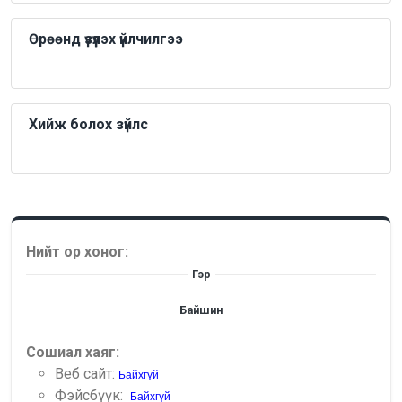
Өрөөнд үзүүлэх үйлчилгээ
Хийж болох зүйлс
Нийт ор хоног:
Гэр
Байшин
Сошиал хаяг:
Веб сайт:
Байхгүй
Фэйсбүүк:
Байхгүй