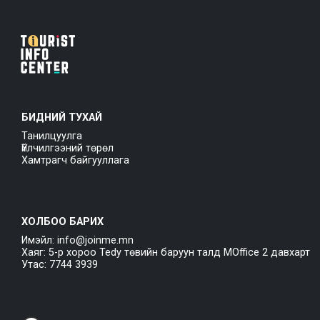
БИДНИЙ ТУХАЙ
Танилцуулга
Үйлчилгээний төрөл
Хамтрагч байгууллага
ХОЛБОО БАРИХ
Имэйл: info@joinme.mn
Хаяг: 5-р хороо Tedy төвийн баруун талд MOffice 2 давхарт
Утас: 7744 3939