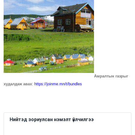
Амралтын газрыг
худалдаж авах
:
https://joinme.mn/t/bundles
Нийтэд зориулсан нэмэлт үйлчилгээ