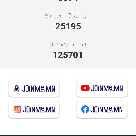
Өнгөрсөн 7 хоногт
28102
Өнгөрсөн сард
140205