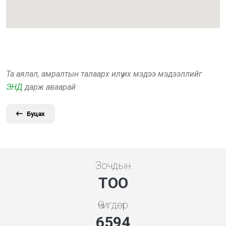
Та аялал, амралтын талаарх илүү их мэдээ мэдээллийг
ЭНД
дарж аваарай
Буцах
Зочдын
ТОО
Өчигдөр
7354