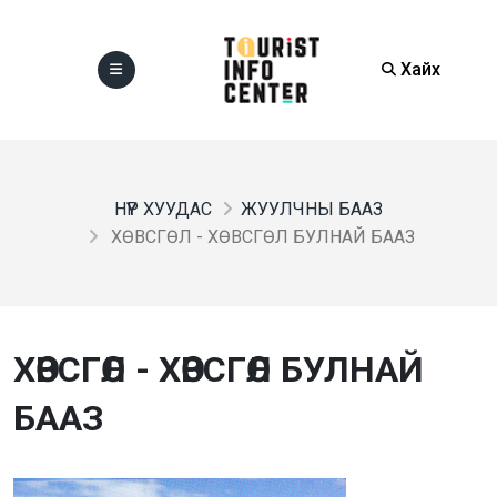
Хайх
НҮҮР ХУУДАС
ЖУУЛЧНЫ БААЗ
ХӨВСГӨЛ - ХӨВСГӨЛ БУЛНАЙ БААЗ
ХӨВСГӨЛ - ХӨВСГӨЛ БУЛНАЙ
БААЗ