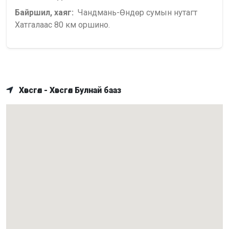
Байршил, хаяг:
Чандмань-Өндөр сумын нутагт
Хатгалаас 80 км оршино.
Хөвсгөл - Хөвсгөл Булнай бааз