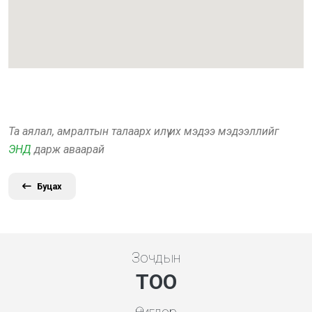
Та аялал, амралтын талаарх илүү их мэдээ мэдээллийг
ЭНД
дарж аваарай
Буцах
Зочдын
ТОО