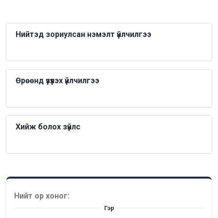
Нийтэд зориулсан нэмэлт үйлчилгээ
Өрөөнд үзүүлэх үйлчилгээ
Хийж болох зүйлс
Нийт ор хоног:
Гэр