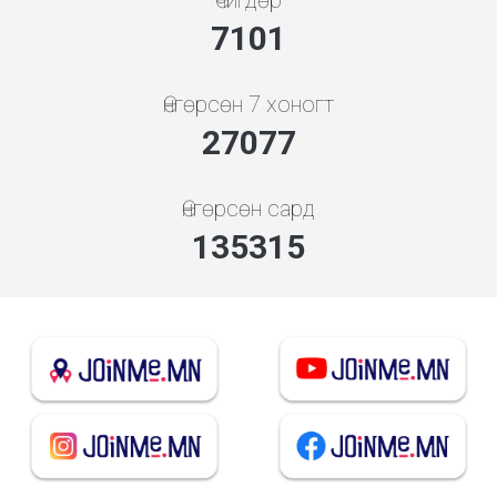
Өчигдөр
7608
Өнгөрсөн 7 хоногт
29011
Өнгөрсөн сард
144980