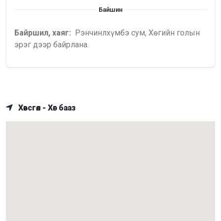
Байшин
Байршил, хаяг:
Рэнчинлхүмбэ сум, Хөгийн голын
эрэг дээр байрлана.
Хөвсгөл - Хөг бааз