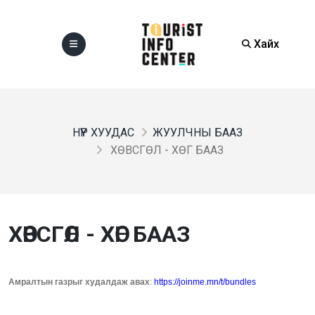
Хайх
НҮҮР ХУУДАС
ЖУУЛЧНЫ БААЗ
ХӨВСГӨЛ - ХӨГ БААЗ
ХӨВСГӨЛ - ХӨГ БААЗ
Амралтын газрыг худалдаж авах
:
https://joinme.mn/t/bundles