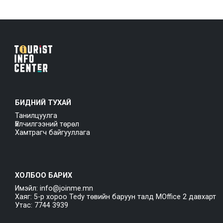
БИДНИЙ ТУХАЙ
Танилцуулга
Үйлчилгээний төрөл
Хамтрагч байгууллага
ХОЛБОО БАРИХ
Имэйл: info@joinme.mn
Хаяг: 5-р хороо Tedy төвийн баруун талд MOffice 2 давхарт
Утас: 7744 3939