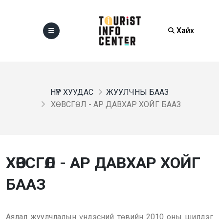
Хайх
НҮҮР ХУУДАС
ЖУУЛЧНЫ БААЗ
ХӨВСГӨЛ - АР ДАВХАР ХОЙГ БААЗ
ХӨВСГӨЛ - АР ДАВХАР ХОЙГ
БААЗ
Аялал жуулчлалын үндэсний төвийн 2010 оны шилдэг