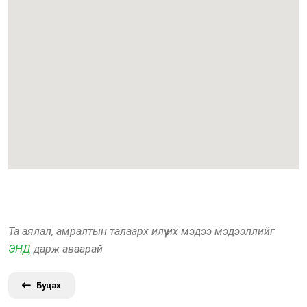
Та аялал, амралтын талаарх илүү их мэдээ мэдээллийг
ЭНД
дарж аваарай
Буцах