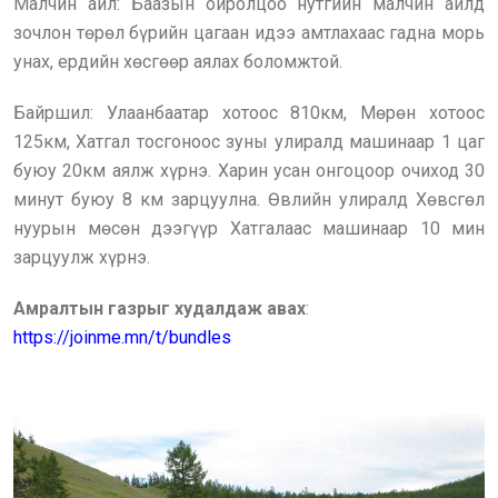
Малчин айл: Баазын ойролцоо нутгийн малчин айлд
зочлон төрөл бүрийн цагаан идээ амтлахаас гадна морь
унах, ердийн хөсгөөр аялах боломжтой.
Байршил: Улаанбаатар хотоос 810км, Мөрөн хотоос
125км, Хатгал тосгоноос зуны улиралд машинаар 1 цаг
буюу 20км аялж хүрнэ. Харин усан онгоцоор очиход 30
минут буюу 8 км зарцуулна. Өвлийн улиралд Хөвсгөл
нуурын мөсөн дээгүүр Хатгалаас машинаар 10 мин
зарцуулж хүрнэ.
Амралтын газрыг худалдаж авах
:
https://joinme.mn/t/bundles