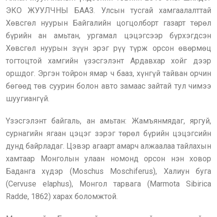
ЭКО ЖУУЛЧНЫ БААЗ. Улсын тусгай хамгаалалттай
Хөвсгөл нуурын Байгалийн цогцолборт газарт төрөл
бүрийн ан амьтан, ургамал цэцэгсээр бүрхэгдсэн
Хөвсгөл нуурын зүүн эрэг рүү түрж орсон өвөрмөц
тогтоцтой хамгийн үзэсгэлэнт Ардавхар хойг дээр
оршдог. Эргэн тойрон ямар ч бааз, хүнгүй тайван орчин
бөгөөд төв суурин болон авто замаас зайтай тул чимээ
шуугиангүй.
Yзэсгэлэнт байгаль, ан амьтан: Жамъянмядаг, яргуй,
сурнагийн ягаан цэцэг зэрэг төрөл бүрийн цэцэгсийн
дунд байрладаг. Цэвэр агаарт амарч алжаалаа тайлахын
хамтаар Монголын улаан номонд орсон нэн ховор
Баданга хүдэр (Moschus Moschiferus), Халиун буга
(Cervuse elaphus), Монгол тарвага (Marmota Sibirica
Radde, 1862) харах боломжтой.