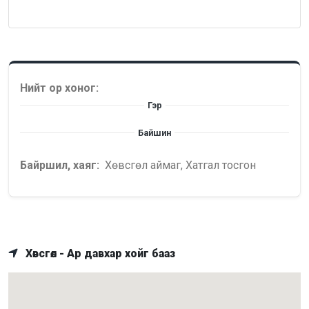
Нийт ор хоног:
Гэр
Байшин
Байршил, хаяг:
Хөвсгөл аймаг, Хатгал тосгон
Хөвсгөл - Ар давхар хойг бааз