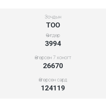
Зочдын
ТОО
Өчигдөр
4279
Өнгөрсөн 7 хоногт
29747
Өнгөрсөн сард
138440