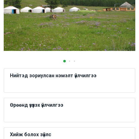
Нийтэд зориулсан нэмэлт үйлчилгээ
Өрөөнд үзүүлэх үйлчилгээ
Хийж болох зүйлс