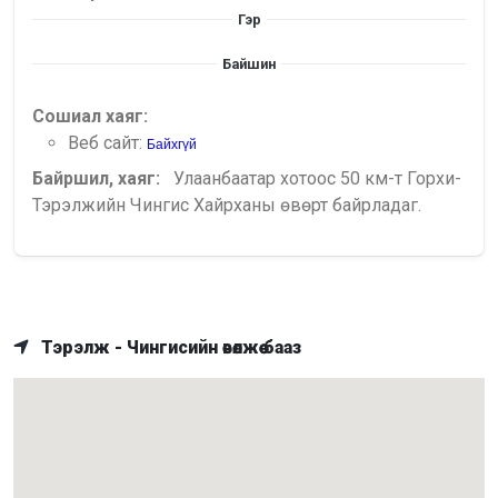
Гэр
Байшин
Сошиал хаяг:
Веб сайт:
Байхгүй
Байршил, хаяг:
Улаанбаатар хотоос 50 км-т Горхи-
Тэрэлжийн Чингис Хайрханы өвөрт байрладаг.
Тэрэлж - Чингисийн өвөлжөө бааз