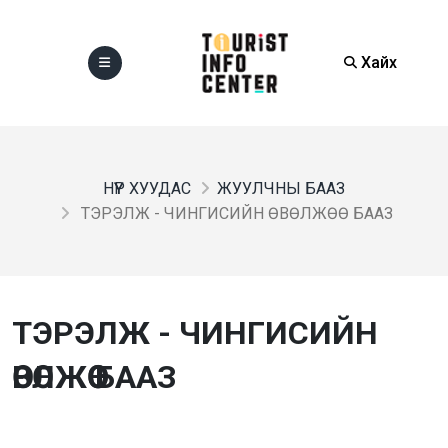
Хайх
НҮҮР ХУУДАС
ЖУУЛЧНЫ БААЗ
ТЭРЭЛЖ - ЧИНГИСИЙН ӨВӨЛЖӨӨ БААЗ
ТЭРЭЛЖ - ЧИНГИСИЙН
ӨВӨЛЖӨӨ БААЗ