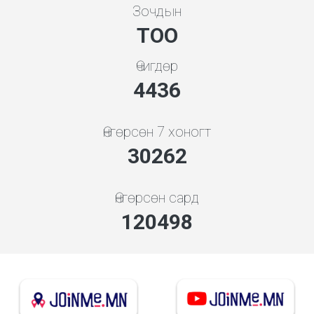
Зочдын
ТОО
Өчигдөр
4948
Өнгөрсөн 7 хоногт
33754
Өнгөрсөн сард
134401