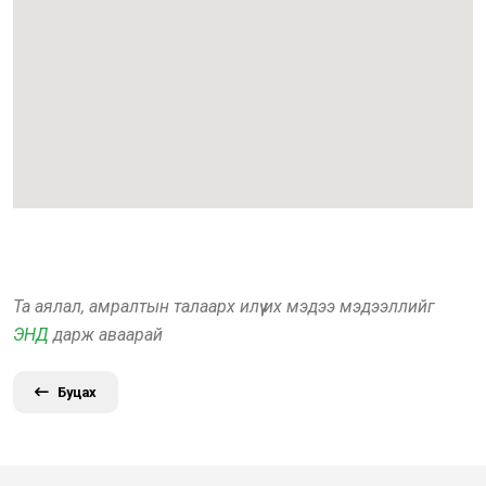
Та аялал, амралтын талаарх илүү их мэдээ мэдээллийг
ЭНД
дарж аваарай
Буцах