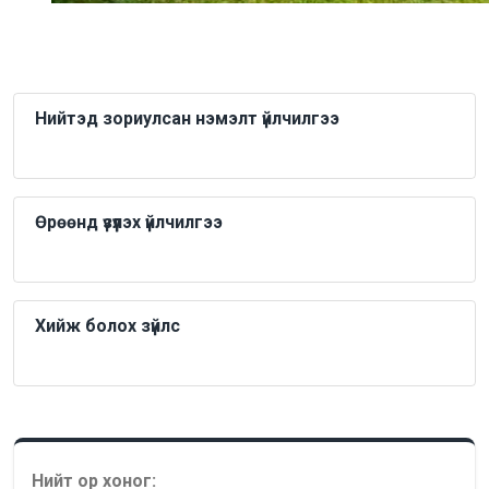
Нийтэд зориулсан нэмэлт үйлчилгээ
Өрөөнд үзүүлэх үйлчилгээ
Хийж болох зүйлс
Нийт ор хоног: