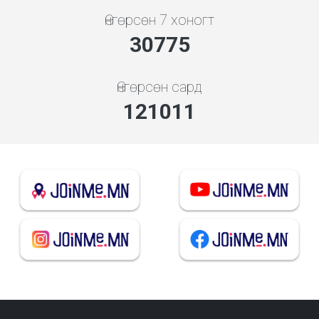
Өнгөрсөн 7 хоногт
35510
Өнгөрсөн сард
139628