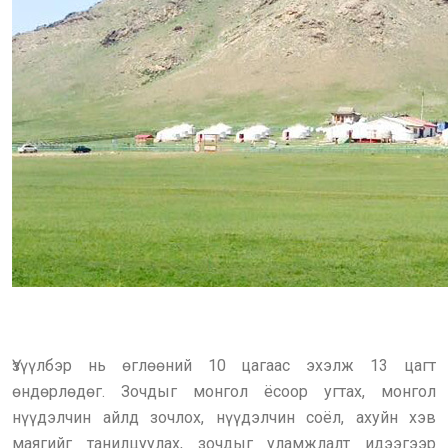
Үзүүлбэр нь өглөөний 10 цагаас эхэлж 13 цагт
өндөрлөдөг. Зочдыг монгол ёсоор угтах, монгол
нүүдэлчин айлд зочлох, нүүдэлчин соёл, ахуйн хэв
маягийг танилцуулах, зочдыг уламжлалт идээгээр