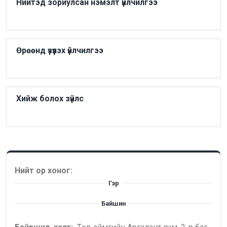
Нийтэд зориулсан нэмэлт үйлчилгээ
Өрөөнд үзүүлэх үйлчилгээ
Хийж болох зүйлс
Нийт ор хоног:
Гэр
Байшин