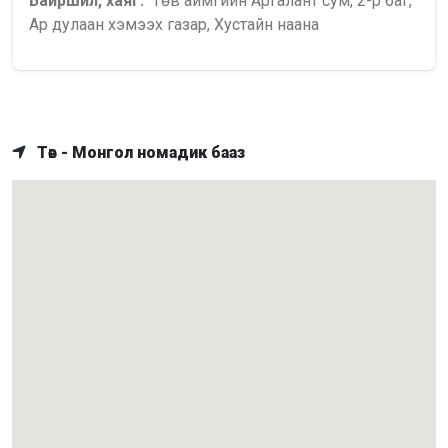
Байршил, хаяг:
Төв аймгийн Аргалант сум, 2-р баг,
Ар дулаан хэмээх газар, Хустайн наана
Төв - Монгол номадик бааз