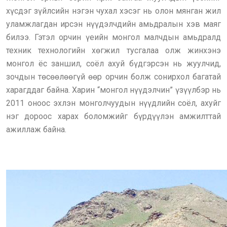
хүсдэг зүйлсийн нэгэн чухал хэсэг нь олон мянган жил
уламжлагдан ирсэн нүүдэлчдийн амьдралын хэв маяг
билээ. Гэтэл орчин үеийн монгол малчдын амьдралд
техник технологийн хөгжил тусгалаа олж жинхэнэ
монгол ёс заншил, соёл ахуй бүдгэрсэн нь жуулчид,
зочдын төсөөлөөгүй өөр орчин болж сонирхол багатай
харагддаг байна. Харин “монгол нүүдэлчин” үзүүлбэр нь
2011 оноос эхлэн монголчуудын нүүдлийн соёл, ахуйг
нэг дороос харах боломжийг бүрдүүлэн амжилттай
ажиллаж байна.