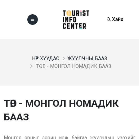
Хайх
НҮҮР ХУУДАС
ЖУУЛЧНЫ БААЗ
ТӨВ - МОНГОЛ НОМАДИК БААЗ
ТӨВ - МОНГОЛ НОМАДИК
БААЗ
Монгол орныг зорин ирж байгаа жуулчдын үзэхийг