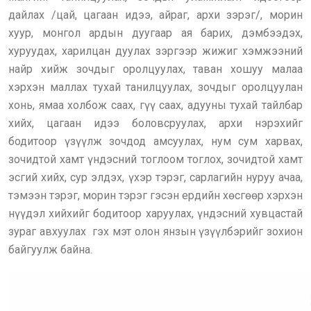
дайлах /цай, цагаан идээ, айраг, архи зэрэг/, морин
хуур, монгол ардын дуугаар ая барих, дэмбээдэх,
хуруудах, харилцан дуулах зэргээр жижиг хэмжээний
найр хийж зочдыг оролцуулах, таван хошуу малаа
хэрхэн маллах тухай танилцуулах, зочдыг оролцуулан
хонь, ямаа холбож саах, гүү саах, адууны тухай тайлбар
хийх, цагаан идээ боловсруулах, архи нэрэхийг
бодитоор үзүүлж зочдод амсуулах, нум сум харвах,
зочидтой хамт үндэсний тоглоом тоглох, зочидтой хамт
эсгий хийх, сур элдэх, үхэр тэрэг, сарлагийн нуруу ачаа,
тэмээн тэрэг, морин тэрэг гэсэн ердийн хөсгөөр хэрхэн
нүүдэл хийхийг бодитоор харуулах, үндэсний хувцастай
зураг авхуулах гэх мэт олон янзын үзүүлбэрийг зохион
байгуулж байна.