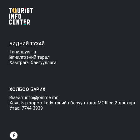
БИДНИЙ ТУХАЙ
Танилцуулга
Үйлчилгээний төрөл
Хамтрагч байгууллага
ХОЛБОО БАРИХ
Имэйл: info@joinme.mn
Хаяг: 5-р хороо Tedy төвийн баруун талд MOffice 2 давхарт
Утас: 7744 3939