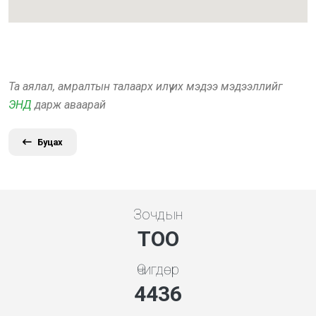
Та аялал, амралтын талаарх илүү их мэдээ мэдээллийг
ЭНД
дарж аваарай
Буцах
Зочдын
ТОО
Өчигдөр
5119