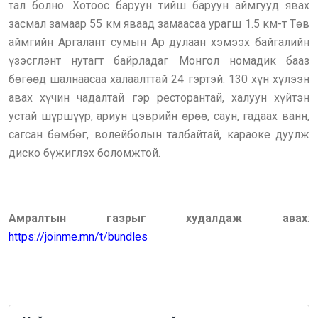
тал болно. Хотоос баруун тийш баруун аймгууд явах
засмал замаар 55 км яваад замаасаа урагш 1.5 км-т Төв
аймгийн Аргалант сумын Ар дулаан хэмээх байгалийн
үзэсглэнт нутагт байрладаг Монгол номадик бааз
бөгөөд шалнаасаа халаалттай 24 гэртэй. 130 хүн хүлээн
авах хүчин чадалтай гэр ресторантай, халуун хүйтэн
устай шүршүүр, ариун цэврийн өрөө, саун, гадаах ванн,
сагсан бөмбөг, волейболын талбайтай, караоке дуулж
диско бүжиглэх боломжтой.
Амралтын газрыг худалдаж авах
:
https://joinme.mn/t/bundles