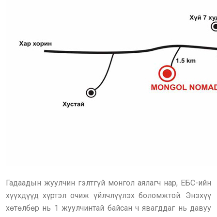
Гадаадын жуулчин гэлтгүй монгол аялагч нар, ЕБС-ийн
хүүхдүүд хүртэл очиж үйлчлүүлэх боломжтой. Энэхүү
хөтөлбөр нь 1 жуулчинтай байсан ч явагддаг нь давуу