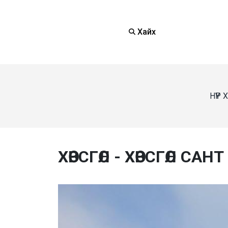
Хайх
НҮҮР
ХӨВСГӨЛ - ХӨВСГӨЛ САН