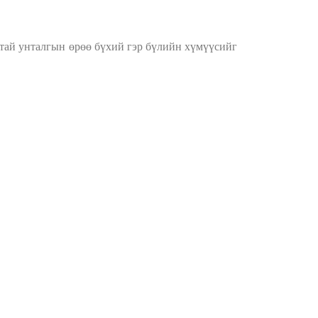
ттай
унталгын
өрөө бүхий
гэр бүлийн хүмүүсийг