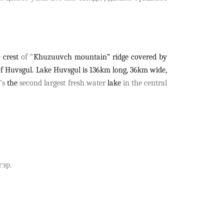
e
crest
of “
Khuzuuvch mountain” ridge covered by
 Huvsgul. Lake Huvsgul is 136km long, 36km wide,
f’s
the
second largest fresh water
lake
in the central
гэр.