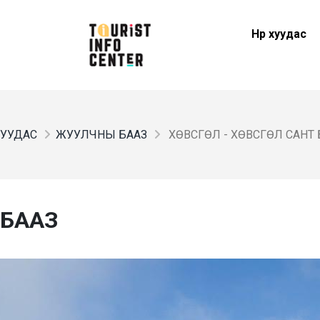
Нүүр хуудас
 ХУУДАС
ЖУУЛЧНЫ БААЗ
ХӨВСГӨЛ - ХӨВСГӨЛ САНТ 
Т БААЗ