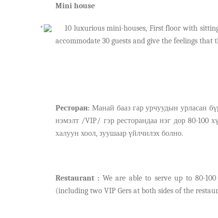
Mini house
10 luxurious mini-houses, First floor with si
accommodate 30 guests and give the feelings that 
Рес
т
оран:
Манай баа
з
гар урчуудын урласа
н
бүр
нэмэлт /
VIP
/
гэр рес
т
орандаа нэг
дор
80-100 х
халуун хоол, зуушаар үйлчил
эх болно
.
Restaurant :
We are able to serve up to 80-100 
(including two VIP Gers at both sides of the resta