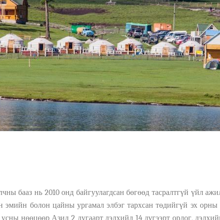
лчны бааз нь 2010 онд байгуул
а
гдсан
бөгөөд тасралтгүй үйл ажил
н
э
мийн
болон
цайны ургамал
э
лбэг тархсан
төдийгүй эх орны 
д
усны н
өө
ц
өө
р Азид 2
дугаарт
дэлхийд 14
дүгээрт
ордог, дэлхий