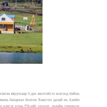
лагаа явуулсаар 5 дах жилтэйгээ золгоод байна.
минь бахархал болсон Хөвсгөл далай нь
Азийн
н цэнгэг усны 2%-ийг эзэ
л
дэг, далайн түвшнээс