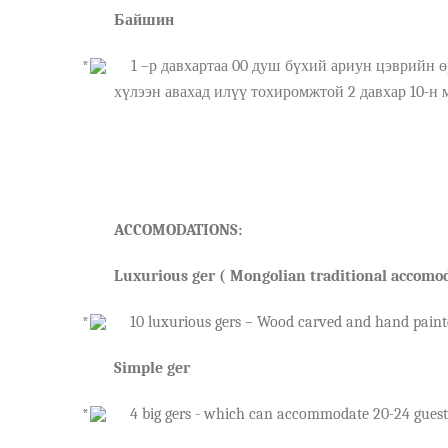
Байшин
1 –р давхартаа
00
душ бүхий ариун цэврийн ө
хүл
э
эн авахад илүү тохиромжтой 2 давхар 10-н 
A
CCOMODATION
S:
Luxurious ger ( Mongolian traditional a
ccomo
10 luxurious gers – Wood carved and hand painte
Simple ger
4 big gers - which can accommodate 20-24 guests