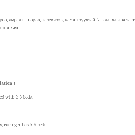
рөө
, амралтын өрө
ө
, телевизор
,
камин зуухтай
, 2-р давхартаа таг
мини хаус
dation
)
d with 2-3 beds.
, each ger has 5-6 beds