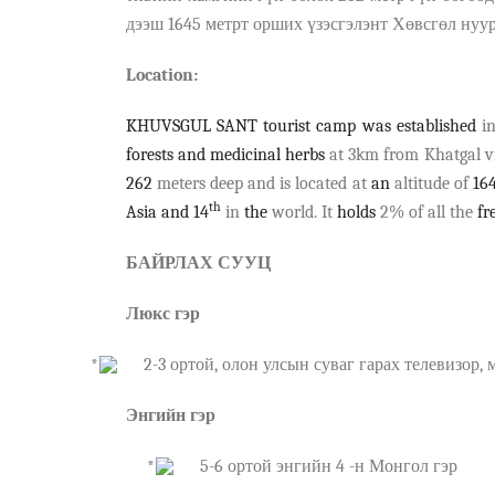
д
э
эш 1645
м
етрт орших ү
зэсг
э
лэн
т
Хөвсгөл нуу
Location:
KHUVSGUL SANT tourist camp was established
i
forests
and medicinal herbs
at 3km from Khatgal v
262
meters deep and is located at
an
altitude of
16
th
Asia and 14
in
the
world. It
holds
2% of all the
fr
БАЙРЛАХ СУУЦ
Л
юкс
гэр
2-3 ортой, олон улсын суваг гарах телевизор,
Энгийн гэр
5
-6
ортой энгийн 4
-н М
онгол гэр