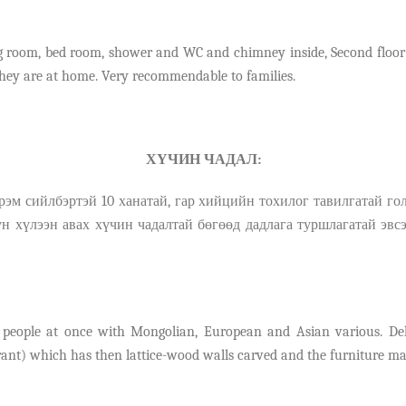
tting room, bed room, shower and WC and chimney inside, Second flo
they are at home. Very recommendable to families.
ХҮЧИН ЧАДАЛ:
эм сийлбэртэй 10 ханатай, гар хийцийн тохилог т
а
вилгатай го
үн хүлээн а
вах хүчин чадалтай бөгөөд д
адлага туршлагатай эв
с
people at once with Mongolian, European and Asian various. Deli
urant) which has then lattice-wood walls carved and the furniture m