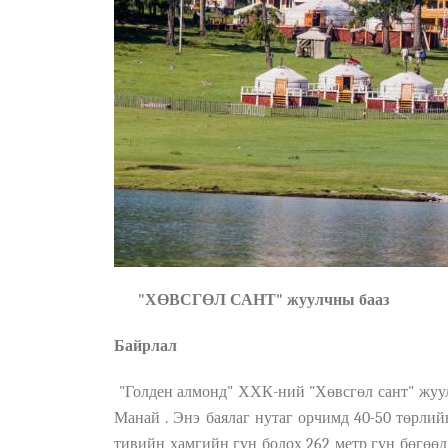
"Х
Ө
ВСГӨЛ САНТ" жуулчны бааз
Байрлал
"Голден алмонд" ХХК-ний "Х
ө
всгөл сант" жуу
Манай
. Энэ баялаг нутаг орчимд
40-50 төрли
й
тивийн
хамгийн гүн
болох
262
м
етр гүн бөгөө