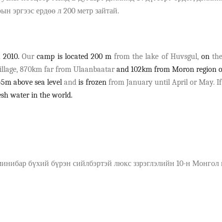
рын эргээс
ердөө л
200
м
етр
зай
тай
.
n
2010.
Our
camp is located 200
m
from the lake of Huvsgul,
on
th
illage, 870km far from Ulaanbaatar
and 102km from Moron region of
45m above sea level
and
is frozen
from January until April or May. I
esh water in the world.
 минибар б
ү
хий бүрэн сийлбэртэй люкс ззрэглэлий
н 1
0-н
М
онгол 