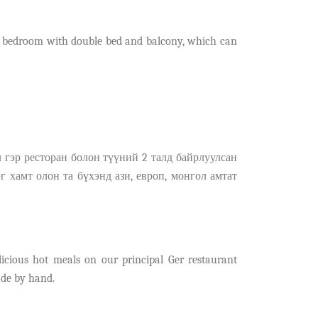
or bedroom with double bed and balcony, which can
л гэр ресторан болон түү
н
ий 2 талд байрлуулсан
э
г хамт олон та бүхэнд ази, европ
,
монгол амтат
cious hot meals on our principal Ger restaurant
ade by hand.