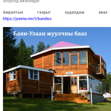
хооронд ажилладаг.
Амралтын газрыг худалдаж авах
:
https://joinme.mn/t/bundles