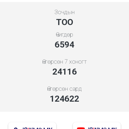
Зочдын
ТОО
Өчигдөр
7354
Өнгөрсөн 7 хоногт
26898
Өнгөрсөн сард
139002