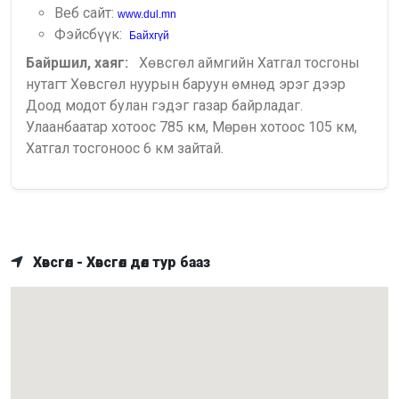
Веб сайт:
www.dul.mn
Фэйсбүүк:
Байхгүй
Байршил, хаяг:
Хөвсгөл аймгийн Хатгал тосгоны
нутагт Хөвсгөл нуурын баруун өмнөд эрэг дээр
Доод модот булан гэдэг газар байрладаг.
Улаанбаатар хотоос 785 км, Мөрөн хотоос 105 км,
Хатгал тосгоноос 6 км зайтай.
Хөвсгөл - Хөвсгөл дөл тур бааз