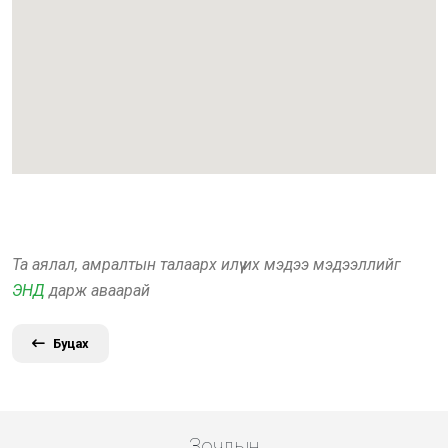
Та аялал, амралтын талаарх илүү их мэдээ мэдээллийг
ЭНД
дарж аваарай
Буцах
Зочдын