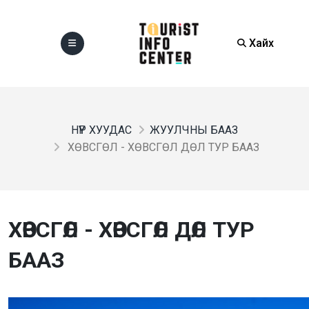
Хайх
НҮҮР ХУУДАС
ЖУУЛЧНЫ БААЗ
ХӨВСГӨЛ - ХӨВСГӨЛ ДӨЛ ТУР БААЗ
ХӨВСГӨЛ - ХӨВСГӨЛ ДӨЛ ТУР
БААЗ