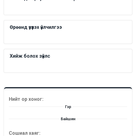
Өрөөнд үзүүлэх үйлчилгээ
Хийж болох зүйлс
Нийт ор хоног:
Гэр
Байшин
Сошиал хаяг: