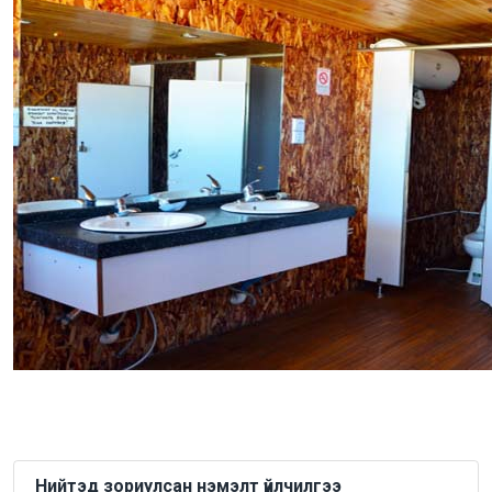
Нийтэд зориулсан нэмэлт үйлчилгээ