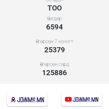
ТОО
Өчигдөр
7608
Өнгөрсөн 7 хоногт
29284
Өнгөрсөн сард
145253