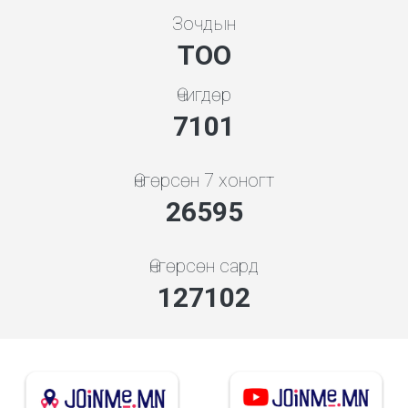
Зочдын
ТОО
Өчигдөр
7608
Өнгөрсөн 7 хоногт
29664
Өнгөрсөн сард
141767