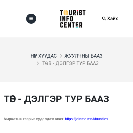
Хайх
НҮҮР ХУУДАС
ЖУУЛЧНЫ БААЗ
ТӨВ - ДЭЛГЭР ТУР БААЗ
ТӨВ - ДЭЛГЭР ТУР БААЗ
Амралтын газрыг худалдаж авах
:
https://joinme.mn/t/bundles