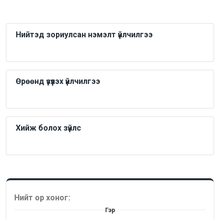
Нийтэд зориулсан нэмэлт үйлчилгээ
Өрөөнд үзүүлэх үйлчилгээ
Хийж болох зүйлс
Нийт ор хоног:
Гэр