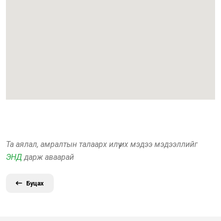
Та аялал, амралтын талаарх илүү их мэдээ мэдээллийг
ЭНД
дарж аваарай
Буцах