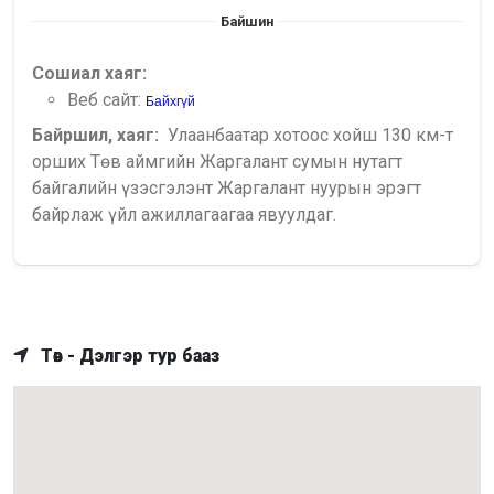
Байшин
Сошиал хаяг:
Веб сайт:
Байхгүй
Байршил, хаяг:
Улаанбаатар хотоос хойш 130 км-т
орших Төв аймгийн Жаргалант сумын нутагт
байгалийн үзэсгэлэнт Жаргалант нуурын эрэгт
байрлаж үйл ажиллагаагаа явуулдаг.
Төв - Дэлгэр тур бааз