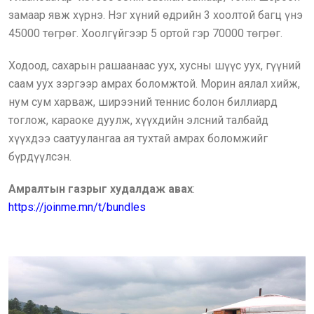
замаар явж хүрнэ. Нэг хүний өдрийн 3 хоолтой багц үнэ
45000 төгрөг. Хоолгүйгээр 5 ортой гэр 70000 төгрөг.
Ходоод, сахарын рашаанаас уух, хусны шүүс уух, гүүний
саам уух зэргээр амрах боломжтой. Морин аялал хийж,
нум сум харваж, ширээний теннис болон биллиард
тоглож, караоке дуулж, хүүхдийн элсний талбайд
хүүхдээ саатуулангаа ая тухтай амрах боломжийг
бүрдүүлсэн.
Амралтын газрыг худалдаж авах
:
https://joinme.mn/t/bundles