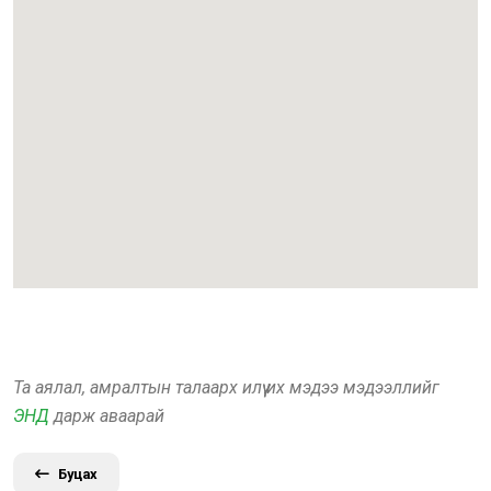
Та аялал, амралтын талаарх илүү их мэдээ мэдээллийг
ЭНД
дарж аваарай
Буцах