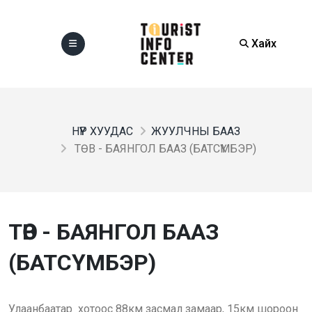
Хайх
НҮҮР ХУУДАС
ЖУУЛЧНЫ БААЗ
ТӨВ - БАЯНГОЛ БААЗ (БАТСҮМБЭР)
ТӨВ - БАЯНГОЛ БААЗ
(БАТСҮМБЭР)
Улаанбаатар хотоос 88км засмал замаар, 15км шороон