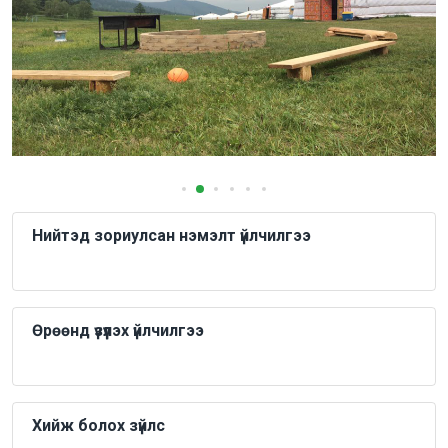
Нийтэд зориулсан нэмэлт үйлчилгээ
Өрөөнд үзүүлэх үйлчилгээ
Хийж болох зүйлс