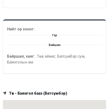
Нийт ор хоног:
Гэр
Байшин
Байршил, хаяг:
Төв аймаг, Батсүмбэр сум,
Баянголын ам.
Төв - Баянгол бааз (Батсүмбэр)