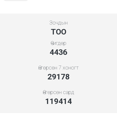
Зочдын
ТОО
Өчигдөр
4948
Өнгөрсөн 7 хоногт
32545
Өнгөрсөн сард
133192