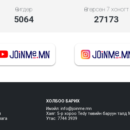
Өчигдөр
Өнгөрсөн 7 хоногт
5843
31353
ХОЛБОО БАРИХ
Имэйл: info@joinme.mn
л
Хаяг: 5-р хороо Tedy төвийн баруун талд 
лага
Утас: 7744 3939