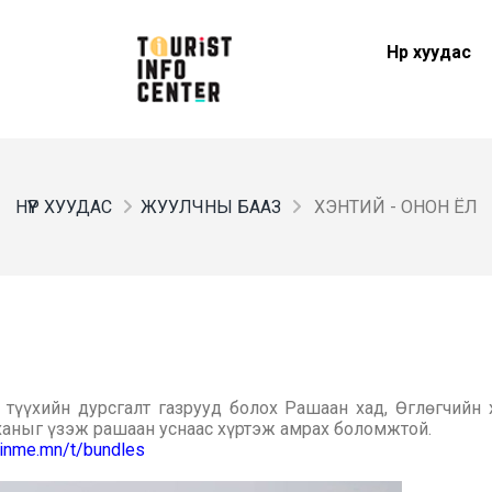
Нүүр хуудас
НҮҮР ХУУДАС
ЖУУЛЧНЫ БААЗ
ХЭНТИЙ - ОНОН ЁЛ
үүхийн дурсгалт газрууд болох Рашаан хад, Өглөгчийн 
ханыг үзэж рашаан уснаас хүртэж амрах боломжтой.
joinme.mn/t/bundles