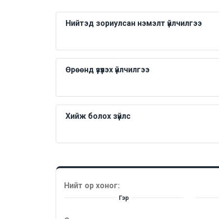
Нийтэд зориулсан нэмэлт үйлчилгээ
Өрөөнд үзүүлэх үйлчилгээ
Хийж болох зүйлс
Нийт ор хоног:
Гэр