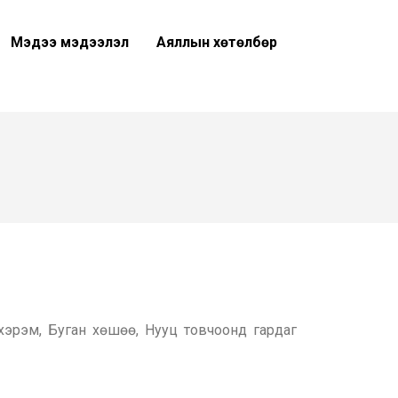
Мэдээ мэдээлэл
Аяллын хөтөлбөр
хэрэм, Буган хөшөө, Нууц товчоонд гардаг