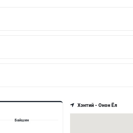
Хэнтий - Онон Ёл
Байшин