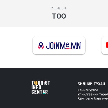
Зочдын
ТОО
БИДНИЙ ТУХАЙ
Танилцуулга
Үйлчилгээний төрө
Хамтрагч байгуул