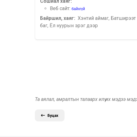
Сошиал хаяг:
Веб сайт:
байхгүй
Байршил, хаяг:
Хэнтий аймаг, Батширээт
баг, Ёл нуурын эрэг дээр
Та аялал, амралтын талаарх илүү их мэдээ мэ
Буцах