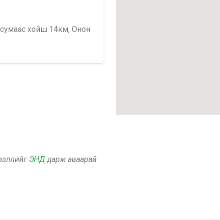
 сумаас хойш 14км, Онон
дээллийг
ЭНД
дарж аваарай