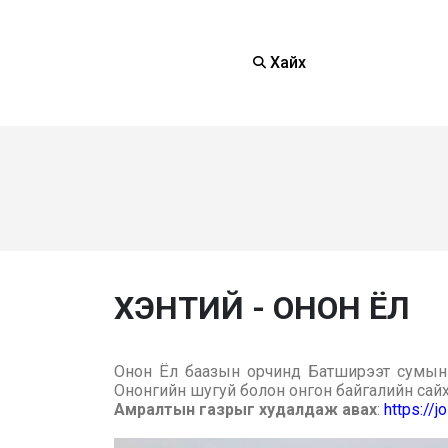
Хайх
ХЭНТИЙ - ОНОН ЁЛ
Онон Ёл баазын орчинд Батширээт сумын т
Ононгийн шугуй болон онгон байгалийн сай
Амралтын газрыг худалдаж авах
:
https://