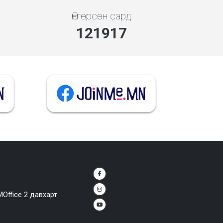
Өнгөрсөн сард
140673
MOffice 2 давхарт