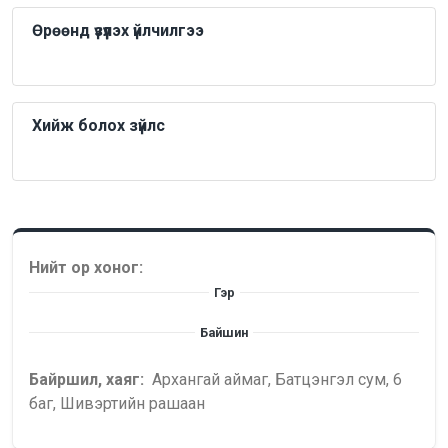
Өрөөнд үзүүлэх үйлчилгээ
Хийж болох зүйлс
Нийт ор хоног:
Гэр
Байшин
Байршил, хаяг:
Архангай аймаг, Батцэнгэл сум, 6
баг, Шивэртийн рашаан