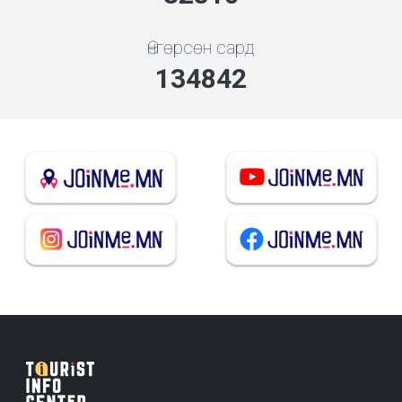
Өнгөрсөн сард
144474