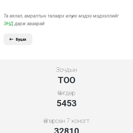
Та аялал, амралтын талаарх илүү их мэдээ мэдээллийг
ЭНД
дарж аваарай
Буцах
Зочдын
ТОО
Өчигдөр
5843
Өнгөрсөн 7 хоногт
35154