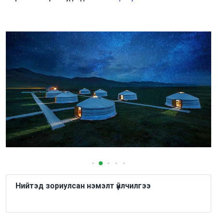
Нийтэд зориулсан нэмэлт үйлчилгээ