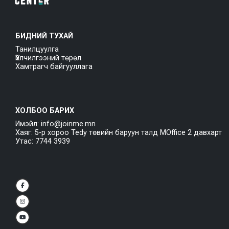
БИДНИЙ ТУХАЙ
Танилцуулга
Үйлчилгээний төрөл
Хамтрагч байгууллага
ХОЛБОО БАРИХ
Имэйл: info@joinme.mn
Хаяг: 5-р хороо Tedy төвийн баруун талд MOffice 2 давхарт
Утас: 7744 3939