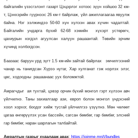
байгалийн үзэсгэлэнт газарт Цэцэрлэг хотоос зүүн хойшоо 32 км-
т, Цэнхэрийн гүүрнээс 26 км-т байрлаж, үйл ажиллагаагаа явуулж
байна. Нэг ээлжиндээ 50-60 хүн хүлээн авах хүчин чадалтай.
Байгалийн ундарга бүхий 62-68 хэмийн хүхэрт устөрөгч,
цахиурын нэгдэл агуулсан халуун рашаантай. Төвийн эрчим
хүчинд холбогдсон.
Баазаас баруун урд зүгт 1.5 км-ийн зайтай байрлах эмчилгээний
чанар нь танигдсан Хүрээ нутаг, Хар хулганат гэж нэрлэх элэг,
цөс, ходоодны рашаанаас уух боломжтой.
Амрагчдыг ая тухтай, цэвэр орчин бүхий монгол гэрт хүлээн авч
үйлчилнэ. Таны захиалгаар ази, европ болон монгол үндэсний
хоол хорхог, боодог хийж тусгай үйлчилгээ үзүүлнэ. Мөн чөлөөт
цагаа өнгөрүүлэх усан бассейн, сагсан бөмбөг, гар бөмбөг, элсний
гар бөмбөг, наран шарлагын талбайтай.
Амралтын газрыг худалдаж авах
:
https://joinme.mn/t/bundles