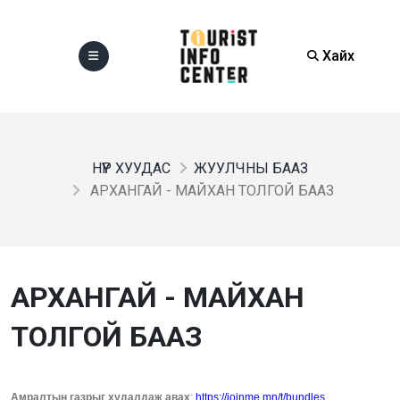
Хайх
НҮҮР ХУУДАС
ЖУУЛЧНЫ БААЗ
АРХАНГАЙ - МАЙХАН ТОЛГОЙ БААЗ
АРХАНГАЙ - МАЙХАН
ТОЛГОЙ БААЗ
Амралтын газрыг худалдаж авах
:
https://joinme.mn/t/bundles