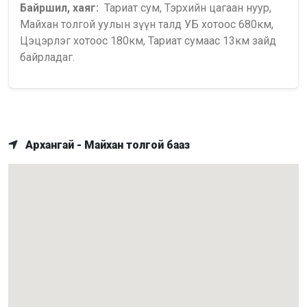
Байршил, хаяг:
Тариат сум, Тэрхийн цагаан нуур,
Майхан толгой уулын зүүн талд УБ хотоос 680км,
Цэцэрлэг хотоос 180км, Тариат сумаас 13км зайд
байрладаг.
Архангай - Майхан толгой бааз