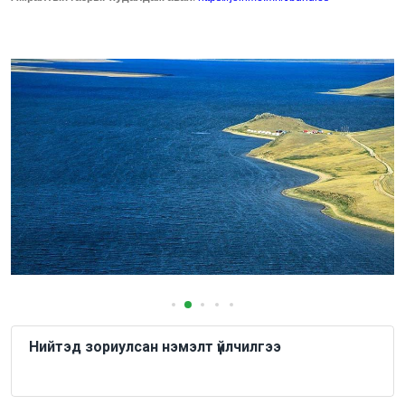
Нийтэд зориулсан нэмэлт үйлчилгээ