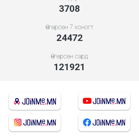
4136
Өнгөрсөн 7 хоногт
27296
Өнгөрсөн сард
135989