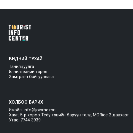
БИДНИЙ ТУХАЙ
Танилцуулга
Үйлчилгээний төрөл
Хамтрагч байгууллага
ХОЛБОО БАРИХ
Имэйл: info@joinme.mn
Хаяг: 5-р хороо Tedy төвийн баруун талд MOffice 2 давхарт
Утас: 7744 3939