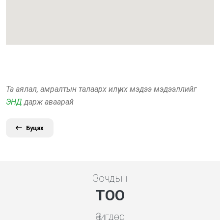
Та аялал, амралтын талаарх илүү их мэдээ мэдээллийг
ЭНД
дарж аваарай
Буцах
Зочдын
ТОО
Өчигдөр