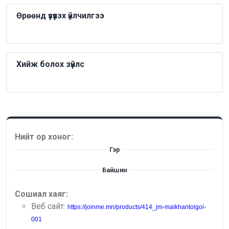
Өрөөнд үзүүлэх үйлчилгээ
Хийж болох зүйлс
Нийт ор хоног:
Гэр
Байшин
Сошиал хаяг:
Веб сайт:
https://joinme.mn/products/414_jm-maikhantolgoi-
001