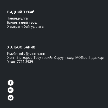
БИДНИЙ ТУХАЙ
Танилцуулга
Үйлчилгээний төрөл
Хамтрагч байгууллага
ХОЛБОО БАРИХ
Имэйл: info@joinme.mn
Хаяг: 5-р хороо Tedy төвийн баруун талд MOffice 2 давхарт
Утас: 7744 3939