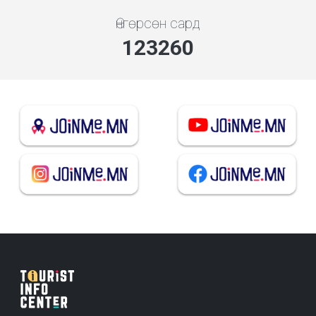
Өнгөрсөн сард
132741