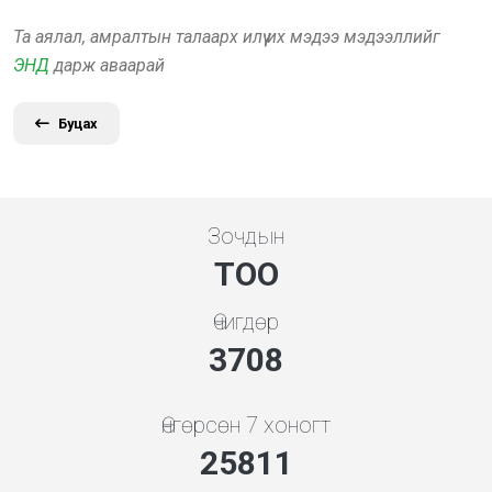
Та аялал, амралтын талаарх илүү их мэдээ мэдээллийг
ЭНД
дарж аваарай
Буцах
Зочдын
ТОО
Өчигдөр
3994
Өнгөрсөн 7 хоногт
27797