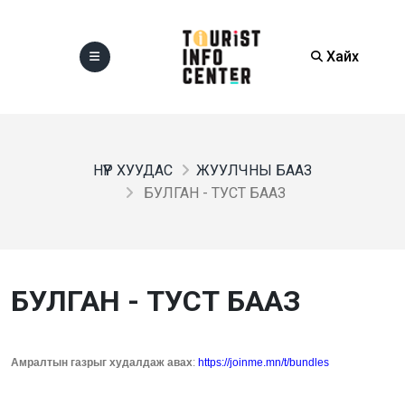
Хайх
НҮҮР ХУУДАС
ЖУУЛЧНЫ БААЗ
БУЛГАН - ТУСТ БААЗ
БУЛГАН - ТУСТ БААЗ
Амралтын газрыг худалдаж авах
:
https://joinme.mn/t/bundles