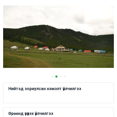
Нийтэд зориулсан нэмэлт үйлчилгээ
Өрөөнд үзүүлэх үйлчилгээ