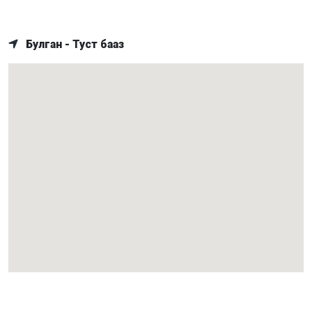
Булган - Туст бааз