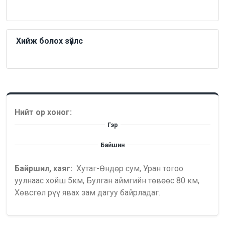
Хийж болох зүйлс
Нийт ор хоног:
Гэр
Байшин
Байршил, хаяг:
Хутаг-Өндөр сум, Уран тогоо
уулнаас хойш 5км, Булган аймгийн төвөөс 80 км,
Хөвсгөл рүү явах зам дагуу байрладаг.