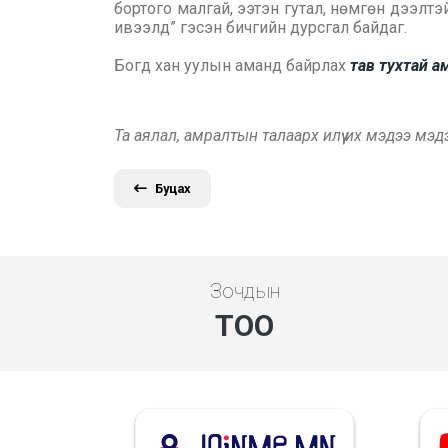
бортого малгай, ээтэн гутал, нөмгөн дээлтэ
ивээлд” гэсэн бичгийн дурсгал байдаг.
Богд хан уулын аманд байрлах
тав тухтай 
Та аялал, амралтын талаарх илүү их мэдээ мэ
Буцах
Зочдын
ТОО