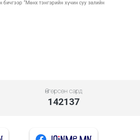
ин бичгээр “Мөнх тэнгэрийн хүчин суу залийн
Өнгөрсөн сард
142137