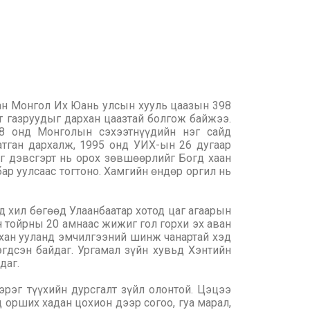
ан Монгол Их Юань улсын хууль цаазын 398
нт газруудыг дархан цаазтай болгож байжээ.
78 онд Монголын сэхээтнүүдийн нэг сайд
атган дархалж, 1995 онд УИХ-ын 26 дугаар
аг дэвсгэрт нь орох зөвшөөрлийг Богд хаан
бар уулсаас тогтоно. Хамгийн өндөр оргил нь
д хил бөгөөд Улаанбаатар хотод цаг агаарын
н тойрны 20 амнаас жижиг гол горхи эх аван
д хан ууланд эмчилгээний шинж чанартай хэд
эгдсэн байдаг. Ургамал зүйн хувьд Хэнтийн
даг.
эрэг түүхийн дурсгалт зүйл олонтой. Цэцээ
 орших хадан цохион дээр согоо, гуа марал,