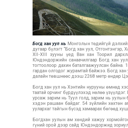
Богд хан уул нь
Монголын төдийгүй дэлхийн
дугаар бүлэгт “Богд хан уул, Отгонтэнгэр,
XII-XIII зууны үед Ван хан Тоорил дар
Юндэндоржийн санаачилгаар Богд хан уулы
тогтоолоор дахин баталгаажуулсан байна. 
гардан олгодог журамтай байжээ. Богд хан у
далайн төвшнөөс дээш 2268 метр өндөр Цэц
Богд хан уул нь Хэнтийн нурууны өмнөд хэс
таатай орчинг бүрдүүлэхэд нөлөө үзүүлдэг.
урсаж зарим нь Туул голд, зарим нь уулын 
хэдэн рашаан байдаг. 54 зүйлийн хөхтөн а
уулархаг тайгын бүсэд хамаарах бөгөөд хуш,
Богдхан уулын ам хөндий хажуу хормойгоор
гүний орой дээр сайд Юндэндоржид зориулса