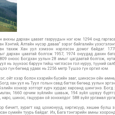
 анхны дархан цаазат газруудын нэг юм. 1294 онд гаргас
 Хан Хэнтий, Алтайн нүсэр даваа” зэрэг байгалийн үзэсгэлэ
хлан тахиж Хан уул хэмээн нэрлэсэн домог байдаг. 17
г дархан цаазтай болгож 1957, 1974 онуудад дахин бат
1809 оноос Богдхан уулын 28 амыг цагдаатай болгож, нут
ул нь зүүнээс баруун тийш чиглэсэн гол нуруу, түүний сал
ээ гүн бөгөөд удаах нь 2256 метр Түшээ гүн оргил юм.
эг, ойт хээр болон хээрийн бүсийн зааг, шинэсэн ойн өмнө
 Богд хан уул нь Туул голын савд багтах бөгөөд уулын эргэ
бэлийн хонхор хотгорт хүрч хурдас хөрсөнд шингэнэ. Бог
мьтан, 1660 орчим зүйлийн шавьж, 194 зүйл шувуу бүртг
 нарс, шинэс, гацууран ой зонхилдог. 588 зүйл ургамал урга
 бичигт, зурагт хад цохионууд, хиргисүүр, хөшөө булш з
н сүмийн туурь байдаг. Их, Бага тэнгэрийн амны хооронд