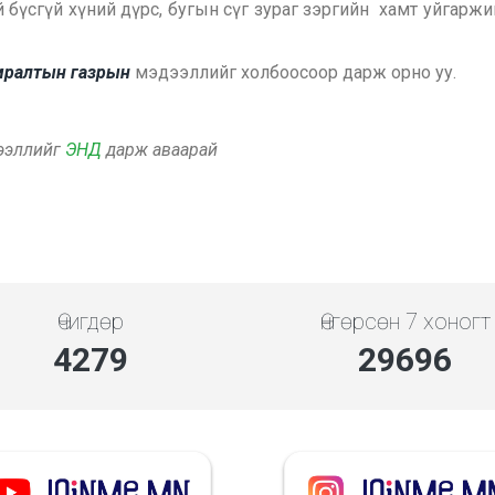
й бүсгүй хүний дүрс, бугын сүг зураг зэргийн хамт уйгарж
амралтын газрын
мэдээллийг холбоосоор дарж орно уу.
дээллийг
ЭНД
дарж аваарай
Өчигдөр
Өнгөрсөн 7 хоногт
4279
29696