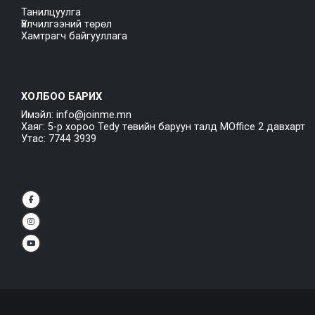
Танилцуулга
Үйлчилгээний төрөл
Хамтрагч байгууллага
ХОЛБОО БАРИХ
Имэйл: info@joinme.mn
Хаяг: 5-р хороо Tedy төвийн баруун талд MOffice 2 давхарт
Утас: 7744 3939