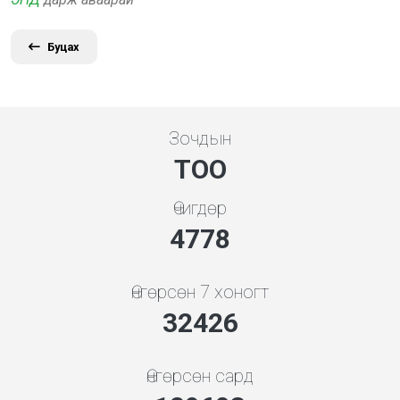
Буцах
Зочдын
ТОО
Өчигдөр
5119
Өнгөрсөн 7 хоногт
34742
Өнгөрсөн сард