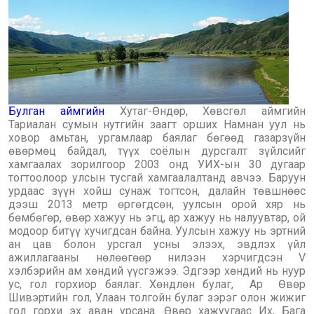
Булган аймгийн
Хутаг-Өндөр, Хөвсгөл аймгийн
Тариалан сумын нутгийн заагт орших Намнан уул нь
ховор амьтан, ургамлаар баялаг бөгөөд газарзүйн
өвөрмөц байдал, түүх соёлын дурсгалт зүйлсийг
хамгаалах зорилгоор 2003 онд УИХ-ын 30 дугаар
тогтоолоор улсын тусгай хамгаалалтанд авчээ. Баруун
урдаас зүүн хойш сунаж тогтсон, далайн төвшнөөс
дээш 2013 метр өргөгдсөн, уулсын орой хяр нь
бөмбөгөр, өвөр хажуу нь эгц, ар хажуу нь налуувтар, ой
модоор битүү хучигдсан байна. Уулсын хажуу нь эртний
ан цав болон урсгал усны элээх, эвдлэх үйл
ажиллагааны нөлөөгөөр нилээн хэрчигдсэн V
хэлбэрийн ам хөндий үүсгэжээ. Эдгээр хөндий нь нуур
ус, гол горхиор баялаг. Хөндлөн булаг, Ар Өвөр
Шивэртийн гол, Улаан толгойн булаг зэрэг олон жижиг
гол горхи эх аван урсана. Өвөр хажуугаас Их, Бага