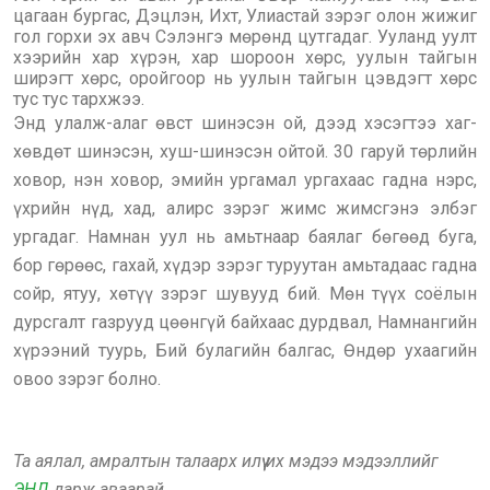
цагаан бургас, Дэцлэн, Ихт, Улиастай зэрэг олон жижиг
гол горхи эх авч Сэлэнгэ мөрөнд цутгадаг. Ууланд уулт
хээрийн хар хүрэн, хар шороон хөрс, уулын тайгын
ширэгт хөрс, оройгоор нь уулын тайгын цэвдэгт хөрс
тус тус тархжээ.
Энд улалж-алаг өвст шинэсэн ой, дээд хэсэгтээ хаг-
хөвдөт шинэсэн, хуш-шинэсэн ойтой. 30 гаруй төрлийн
ховор, нэн ховор, эмийн ургамал ургахаас гадна нэрс,
үхрийн нүд, хад, алирс зэрэг жимс жимсгэнэ элбэг
ургадаг. Намнан уул нь амьтнаар баялаг бөгөөд буга,
бор гөрөөс, гахай, хүдэр зэрэг туруутан амьтадаас гадна
сойр, ятуу, хөтүү зэрэг шувууд бий. Мөн түүх соёлын
дурсгалт газрууд цөөнгүй байхаас дурдвал, Намнангийн
хүрээний туурь, Бий булагийн балгас, Өндөр ухаагийн
овоо зэрэг болно.
Та аялал, амралтын талаарх илүү их мэдээ мэдээллийг
ЭНД
дарж аваарай