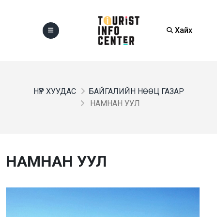
Хайх
НҮҮР ХУУДАС
БАЙГАЛИЙН НӨӨЦ ГАЗАР
НАМНАН УУЛ
НАМНАН УУЛ