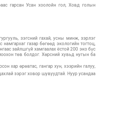
аас гарсан Усан хоолойн гол, Ховд голын
ргууль, зэгсний гахай, усны минж, зэрлэг
с намгархаг газар бөгөөд экологийн тогтоц,
нгаас зайлшгүй хамгаалах ёстой 200 эко бүс
моохон төв болдог. Хөрсний хувьд нугын ба
он хар өрөвтас, гангар хун, хээрийн галуу,
 цахлай зэрэг ховор шувуудтай. Нуур усандаа