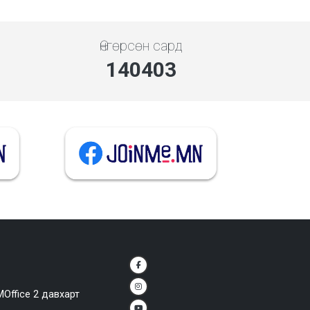
Өнгөрсөн сард
140403
MOffice 2 давхарт