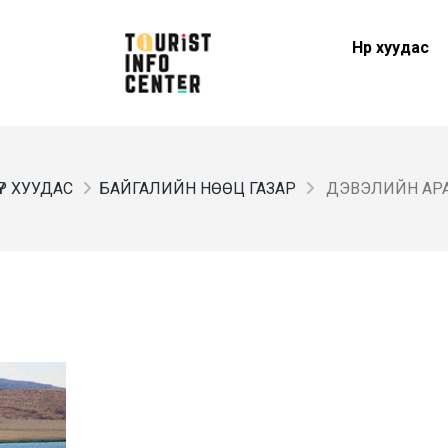
Нүүр хуудас
ҮҮР ХУУДАС
БАЙГАЛИЙН НӨӨЦ ГАЗАР
ДЭВЭЛИЙН АР