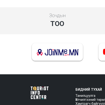
Зочдын
ТОО
БИДНИЙ ТУХАЙ
Танилцуулга
Үйлчилгээний төрө
Хамтрагч байгуул