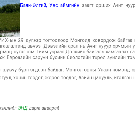
Баян-Өлгий,
Увс аймгийн
заагт орших Ачит нуур
Х-ын 29 дүгээр тогтоолоор Монголд ховордож байгаа гу
гаалалтанд авчээ. Дэвэлийн арал нь Ачит нууур орчмын у
мөц нутаг юм. Тийм учраас Дэлхийн байгаль хамгаалах са
аж Евроазийн сэрүүн бүсийн биологийн төрөл зүйлийн то
шувуу бүртгэгдсэн байдаг. Монгол орны Улаан номонд орс
ургуул, хонин тоодог, жороо тоодог, Азийн цацууль, итэлгэн
дээллийг
ЭНД
дарж аваарай