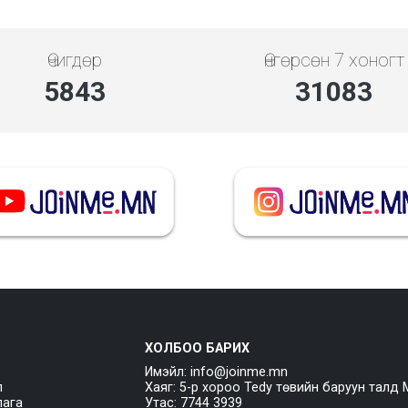
Өчигдөр
Өнгөрсөн 7 хоногт
5843
31083
ХОЛБОО БАРИХ
Имэйл: info@joinme.mn
л
Хаяг: 5-р хороо Tedy төвийн баруун талд 
лага
Утас: 7744 3939