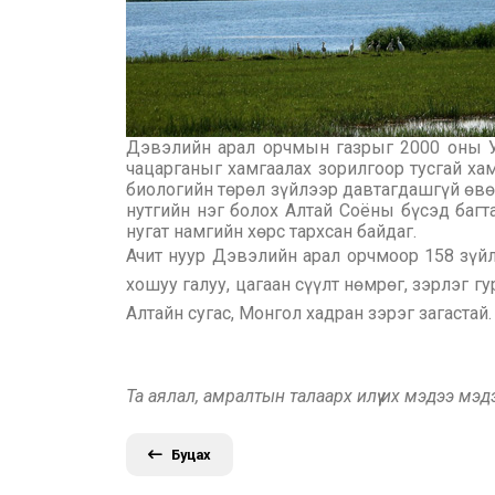
Дэвэлийн арал орчмын газрыг 2000 оны УИ
чацарганыг хамгаалах зорилгоор тусгай хам
биологийн төрөл зүйлээр давтагдашгүй өвөр
нутгийн нэг болох Алтай Соёны бүсэд багт
нугат намгийн хөрс тархсан байдаг.
Ачит нуур Дэвэлийн арал орчмоор 158 зүйл 
хошуу галуу, цагаан сүүлт нөмрөг, зэрлэг г
Алтайн сугас, Монгол хадран зэрэг загастай.
Та аялал, амралтын талаарх илүү их мэдээ мэ
Буцах