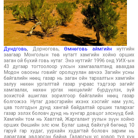
Дундговь
,
Дорноговь,
Өмнөговь аймгийн
нутгийн
заагаар Монголын төв нутагт хамгийн хойно орших
заган ой бүхий говь нутаг. Энэ нутгийг 1996 онд УИХ-ын
43 дугаар тогтоолоор улсын хамгаалалтанд авахдаа
Модон овооны говийг оролцуулан авчээ. Загийн усны
байгалийн нөөц газар нь заган ойн тархалтын хамгийн
залуу нөхөн ургалттай газар учраас тэдгээр загийг
хамгаалах, нөхөн ургах нөхцөлийг бүрдүүлэх, зүй
зохистой ашиглах зорилгоор байгалийн нөөц газар
болгожээ. Нутаг дэвсгэрийн ихэнх хэсгийг нам уулс,
цав толгодын дунд хангай байдалтай орших талархаг
газар эзлэх боловч дунд нь хунгар довцог элснүүд бий.
Хамгийн том нь Хавтгай, Жаргалант уулын зүүн хойно
орших Өөшийн элс юм. Булаг шанд байхгүй бөгөөд 10
гаруй гар худаг, уурхайн худагтай боловч зарим нь
дарагдаж эвдэрсэн байна. Гадаргын ус ховор тул хүн