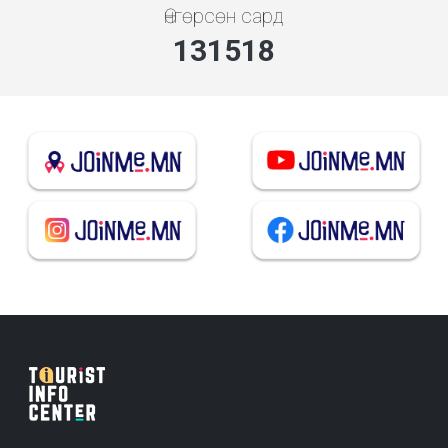
Өнгөрсөн сард
140912