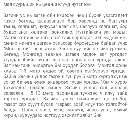
мал суурьших нь цөөн, зэлүүд нутаг юм.
Загийн ус нь заган ойн ихээхэн нөөц бүхий үзэсгэлэнт
газар бөгөөд шаваранцар бор хөрсөнд нь баглуурт
таана, хялганат, чулуусаг алаг өвс, баглуур хялганат, бор
бударганат хялганат зонхилно. Нутгийнхан заг модыг
“Алтан говийн мөнгөн ой” гэж нэрлэдэг. Заг модны иш,
мөчир нимгэн цагаан хальсаар бүрхэгдсэн байдаг учир
“Мөнгөн ой” гэсэн ажээ. Заг нь луулийн овгийн ургамал
бөгөөд Монголд зөвхөн цагаан модон заг ургадаг.
Дундад Азийн нутагт хар заг, цагаан заг ургадаг ажээ.
Заг хамгийн өндөртөө 8м хүрдэг боловч Монгол орны
хувьд 1-3 метр өндөртэй, сөөгөн хэлбэрээр ургадаг
байна. Загийн үндэс газрын гүн рүү 5 метр хүртэл сунаж
ургах бөгөөд өсөж өндөрсөх тусам уртсаж 10м ч хүрэх
тохиолдол байдаг байна. Загийн үндэс гол ишнээс
салаалан 5-10 метр, заримдаа түүнээс ч илүү зайд
тархан ургадаг. Загийн усны байгалийн цогцолбор
газарт хар сүүлт бусад газраас арай илүү тоо толгойтой
байдаг. Цагаан зээр, хярс, мануул, чоно, үнэг, өмхий
хүрэн, шувуудаас ногтруу, хахилаг элбэг бий.