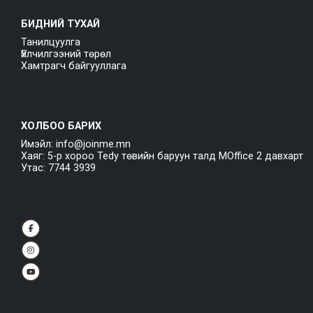
БИДНИЙ ТУХАЙ
Танилцуулга
Үйлчилгээний төрөл
Хамтрагч байгууллага
ХОЛБОО БАРИХ
Имэйл: info@joinme.mn
Хаяг: 5-р хороо Tedy төвийн баруун талд MOffice 2 давхарт
Утас: 7744 3939