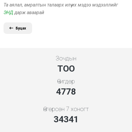
Та аялал, амралтын талаарх илүү их мэдээ мэдээллийг
ЭНД
дарж аваарай
Буцах
Зочдын
ТОО
Өчигдөр
5119
Өнгөрсөн 7 хоногт
36794