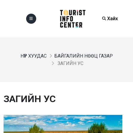
Хайх
НҮҮР ХУУДАС
БАЙГАЛИЙН НӨӨЦ ГАЗАР
ЗАГИЙН УС
ЗАГИЙН УС