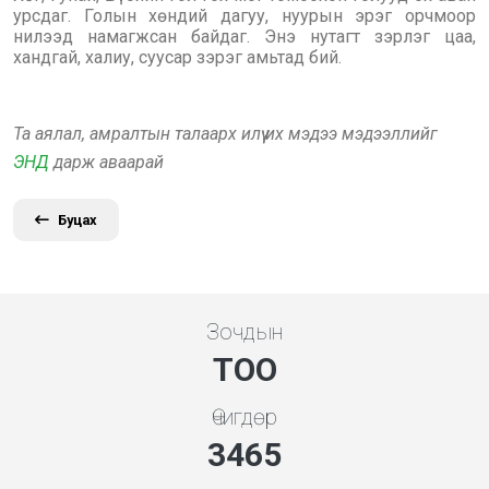
урсдаг. Голын хөндий дагуу, нуурын эрэг орчмоор
нилээд намагжсан байдаг. Энэ нутагт зэрлэг цаа,
хандгай, халиу, суусар зэрэг амьтад бий.
Та аялал, амралтын талаарх илүү их мэдээ мэдээллийг
ЭНД
дарж аваарай
Буцах
Зочдын
ТОО
Өчигдөр
3731