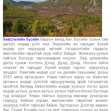
Хөвсгөлийн бүсийн
баруун захад Хөг, Бүсийн голын сав
дагуух өндөр уулс юм. Эндэхийн ян сарьдаг бүхий
өндөр уул нуруудад эртний тэгшрэлтийн гадарга,
мөстлөгийн гаралтай нуур элбэг байдаг. Жинхэнэ уулын
тайгын бүслүүр тархсанаараа онцлог. Энд уртрагийн
дагуу сунаж тогтсон Дээд, Дунд, Доод, Ногоон тайга
хэмээх ян сарьдаг бүхий өндөр сүрлэг нуруунууд
оршдог. Хамгийн өндөр цэг нь далайн төвшнөөс дээш
3351 метр өргөгдсөн. Улаан тайгын нуруу нь Хөвсгөл
орчмын өндөр уулстай харьцуулахад арай тэгшивтэр
оройтой бөгөөд Хөвсгөлийн өндөр уулсын нэгэн адил
өндөр уулын, уулын нугын, уулын тайгын босоо бүслүүр
тод илэрдэг. Улаан тайгын нуруунд мөсөөр хучигдсан
газрууд байсан учраас мөстлөгийн гаралтай жижиг
нуурууд элбэг тархсан байна. Эдгээрээс Дэлгэр мөрөн,
Хөг, Гунай, Бүсийн гол гэх мэт томоохон голууд эх аван