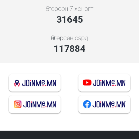
Өнгөрсөн 7 хоногт
34080
Өнгөрсөн сард
126952