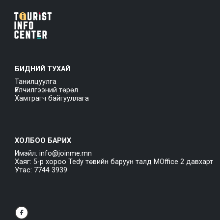
БИДНИЙ ТУХАЙ
Танилцуулга
Үйлчилгээний төрөл
Хамтрагч байгууллага
ХОЛБОО БАРИХ
Имэйл: info@joinme.mn
Хаяг: 5-р хороо Tedy төвийн баруун талд MOffice 2 давхарт
Утас: 7744 3939