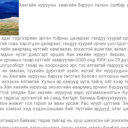
Хангайн нурууны хамгийн баруун талын салбар у
н адаг тэдгээрийн эргэн тойрны цөлөрхөг гандуу хуурай о
гай говь зэрэгцэн цөлөрхөг, гандуу хуурай орчин үүсгэд
алийн өвөрмөц нутгийг хамгаалах, зохистой ашиглах, аяла
умдын нутаг дэвсгэрт орших Хан хөхийн нурууг Завхан, 
н орчмын газар нутгийг хамруулан 2000 онд УИХ-ын 29 дүг
цогцолборт газар нь хоорондоо эрс тэс ялгаатай газрууд
 ан амьтан, түүхийн дурсгалт зүйлс ихтэй. Их нуурууды
у нь Хангайн нурууны баруун төгсгөл боловч хотгорын нө
ихээхэн ялгаатай. Уулын ар хажууд нуга, тайга, ойт хээр 
 нь Хан хөхийн нуруунд экологийн өвөрмөц орчинг бүрдүүл
огтой уялдан Хан хөхийн нуруунд хөрс ургамалжилтын 
гадагш урсгалгүй ай савд багтдаг бөгөөд Баруунтуруун, З
лон жижиг гол горхи эх аван урсаж Увс нуурт цутгана. Эн
ан хэмээх хэд хэдэн рашаан бий. Нутгийн ардууд элэг цө
гэмдэл байхаас гадна тайгад нь хуш шинэсэн ой зонхилно
тан гагнуур, алтан хундага, таван салаа, эмийн бамбай, сөд