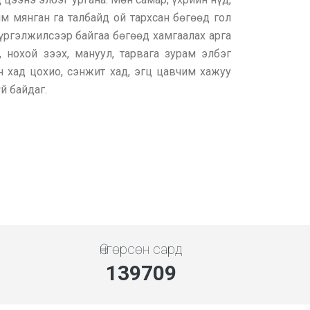
им мянган га талбайд ой тархсан бөгөөд гол
 үргэлжилсээр байгаа бөгөөд хамгаалах арга
о, нохой зээх, мануул, тарвага зурам элбэг
ин хад цохио, сэнжит хад, эгц цавчим хажуу
й байдаг.
Өнгөрсөн сард
139709