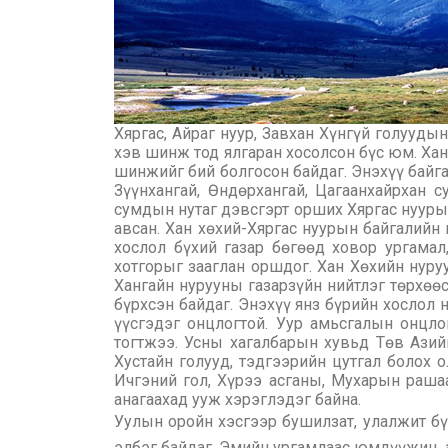
Хяргас, Айраг нуур, Завхан Хүнгүй голууды
хэв шинж тод ялгаран хосолсон бүс юм. Хан
шинжийг бий болгосон байдаг. Энэхүү байг
Зүүнхангай, Өндөрхангай, Цагаанхайрхан с
сумдын нутаг дэвсгэрт орших Хяргас нууры
авсан. Хан хөхий-Хяргас нуурын байгалийн 
хослол бүхий газар бөгөөд ховор ургамал,
хотгорыг зааглан оршдог. Хан Хөхийн нуру
Хангайн нурууны газарзүйн нийтлэг төрхөөс 
бүрхсэн байдаг. Энэхүү янз бүрийн хослол
үүсгэдэг онцлогтой. Уур амьсгалын онцл
тогтжээ. Усны хагалбарын хувьд Төв Азийн 
Хустайн голууд, тэдгээрийн цутгал болох о
Ичгэний гол, Хүрээ асганы, Мухарын раша
анагаахад ууж хэрэглэдэг байна.
Уулын оройн хэсгээр бушилзат, улалжит бүл
элбэг байдаг. Эмийн ургамлаас юмдүүжин, ал