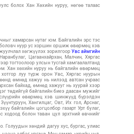
улс болох Хан Хөхийн нуруу, нөгөө талаас
рчныг хамарсан нутаг юм. Байгалийн эрс тэс
эг боловч нуур ус хоршин оршиж өвөрмөц хэв
л жуулчлал хөгжүүлэх зорилгоор
Увс аймгийн
Наранбулаг, Цагаанхайрхан, Малчин, Хяргас
ээр тогтоолоор улсын тусгай хамгаалалтанд
 юм. Хан хөхийн нуруу нь байгалийн өвөрмөц
н хотгор луу түрж орон Увс, Хяргас нуурын
лөөнд өмнөд хажуу нь нилээд автсан учраас
тархсан байхад, өмнөд хажууг нь хуурай хээр
дэг төдийгүй байгалийн биеэ даасан мужийг
бүслүүрийн өвөрмөц хэв шинжүүд бүрэлдэн
үүнтуруун, Хангилцаг, Овт, Их гол, Арснаг,
эхүү байгалийн цогцолбор газарт Урт булаг,
с ходоод болон таван цул эрхтний өвчнийг
. Голуудын хөндий дагуу хус, бургас, улиас
 цээнэ элбэг ургана. Мөн самар, үхрийн нүд,