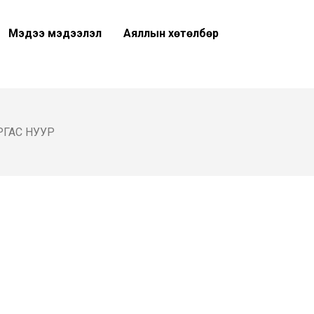
Мэдээ мэдээлэл
Аяллын хөтөлбөр
РГАС НУУР