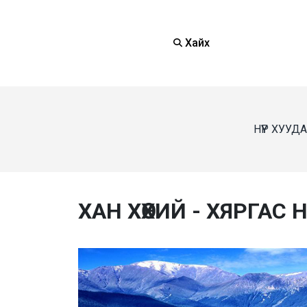
Хайх
НҮҮР ХУУД
ХАН ХӨХИЙ - ХЯРГАС 