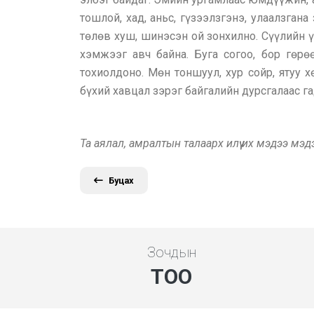
тошлой, хад, аньс, гүзээлзгэнэ, улаалзган
төлөв хуш, шинэсэн ой зонхилно. Сүүлийн ү
хэмжээг авч байна. Буга согоо, бор гөрөөс
тохиолдоно. Мөн тоншуул, хур сойр, ятуу х
бүхий хавцал зэрэг байгалийн дурсгалаас гад
Та аялал, амралтын талаарх илүү их мэдээ мэ
Буцах
Зочдын
ТОО