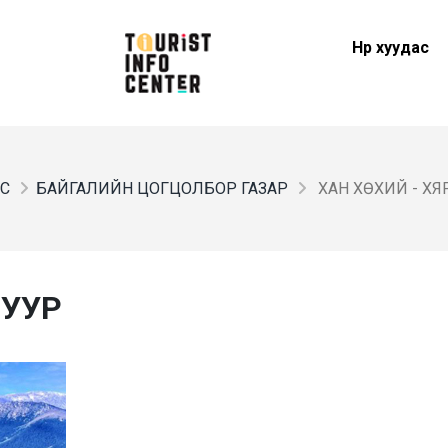
Нүүр хуудас
АС
БАЙГАЛИЙН ЦОГЦОЛБОР ГАЗАР
ХАН ХӨХИЙ - ХЯ
НУУР