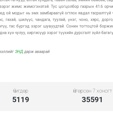
а зэрэг жимс жимсгэнэтэй. Тус цогцолбор газрын 41.6 орч
ед ой модыг нь эмх замбараагүй огтлох явдал тасралтгүй
, гахай, шилүүс, чандага, туулай, үнэг, чоно, хярс, дорг
өтүү, тас бүргэд зэрэг шувуудтай. Сонин тогтоцтой борж
на хүн чулуу, хиргисүүр зэрэг түүхийн дурсгалт зүйл багагү
дээллийг
ЭНД
дарж аваарай
Өчигдөр
Өнгөрсөн 7 хоногт
5119
35591