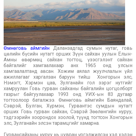
Өмнөговь аймгийн
Даланзадгад сумын нутаг, говь
цөлийн бүсийн нутагт орших Зүүн сайхан уулын Ёлын-
Амны өвөрмөц сайхан тогтоц, үзэсгэлэнт сайхан
байгалийг хамгаалахаар анх 1965 онд улсын
хамгаалалтанд авсан. Хожим аялал жуулчлалын үйл
ажиллагааг харгалзан баруун тийш Хонгорын элс,
Нэмэгт, Хэрмэн цав, Зулганайн гол зэрэг нутгийг
хамруулан Говь гурван сайханы байгалийн цогцолборт
газрыг байгуулахаар 1993 онд УИХ-ын 83 дугаар
тогтоолоор баталжээ. Өмнөговь аймгийн Баяндалай,
Сэврэй, Булган, Хүрмэн, Гурвантэс сумдын нутагт
орших Говь гурван сайхан, Сэврэй Зөөлөнгийн нуруу,
тэдгээрийн хоорондох хоолой, түүнд тогтсон Хонгорын
элс, Зулганайн элсэн тарамцгийг хамарна.
Гурвансайханы нуруу нь цувран үргэлжилсэн хэд хэдэн