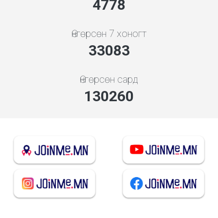
5119
Өнгөрсөн 7 хоногт
35446
Өнгөрсөн сард
139564