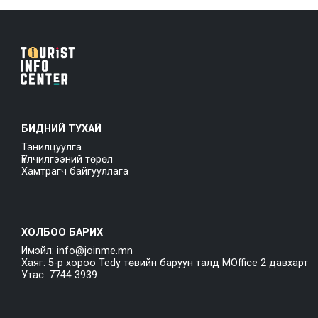
БИДНИЙ ТУХАЙ
Танилцуулга
Үйлчилгээний төрөл
Хамтрагч байгууллага
ХОЛБОО БАРИХ
Имэйл: info@joinme.mn
Хаяг: 5-р хороо Tedy төвийн баруун талд MOffice 2 давхарт
Утас: 7744 3939