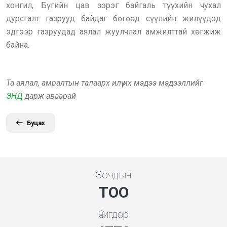
хонгил, Бүгийн цав зэрэг байгаль түүхийн чухал
дурсгалт газрууд байдаг бөгөөд сүүлийн жилүүдэд
эдгээр газруудад аялал жуулчлал амжилттай хөгжиж
байна.
Та аялал, амралтын талаарх илүү их мэдээ мэдээллийг
ЭНД
дарж аваарай
Буцах
Зочдын
ТОО
Өчигдөр