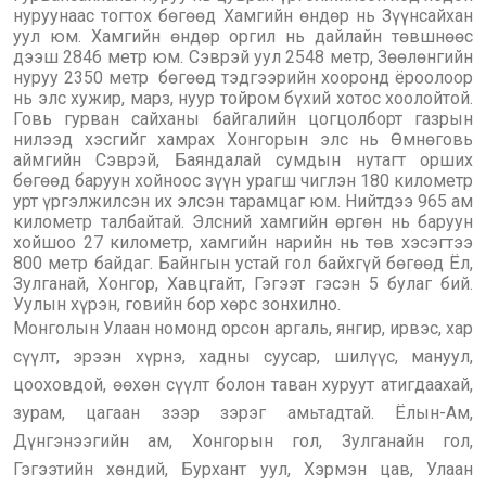
нуруунаас тогтох бөгөөд Хамгийн өндөр нь Зүүнсайхан
уул юм. Хамгийн өндөр оргил нь дайлайн төвшнөөс
дээш 2846 метр юм. Сэврэй уул 2548 метр, Зөөлөнгийн
нуруу 2350 метр бөгөөд тэдгээрийн хооронд ёроолоор
нь элс хужир, марз, нуур тойром бүхий хотос хоолойтой.
Говь гурван сайханы байгалийн цогцолборт газрын
нилээд хэсгийг хамрах Хонгорын элс нь Өмнөговь
аймгийн Сэврэй, Баяндалай сумдын нутагт орших
бөгөөд баруун хойноос зүүн урагш чиглэн 180 километр
урт үргэлжилсэн их элсэн тарамцаг юм. Нийтдээ 965 ам
километр талбайтай. Элсний хамгийн өргөн нь баруун
хойшоо 27 километр, хамгийн нарийн нь төв хэсэгтээ
800 метр байдаг. Байнгын устай гол байхгүй бөгөөд Ёл,
Зулганай, Хонгор, Хавцгайт, Гэгээт гэсэн 5 булаг бий.
Уулын хүрэн, говийн бор хөрс зонхилно.
Монголын Улаан номонд орсон аргаль, янгир, ирвэс, хар
сүүлт, эрээн хүрнэ, хадны суусар, шилүүс, мануул,
цооховдой, өөхөн сүүлт болон таван хуруут атигдаахай,
зурам, цагаан зээр зэрэг амьтадтай. Ёлын-Ам,
Дүнгэнээгийн ам, Хонгорын гол, Зулганайн гол,
Гэгээтийн хөндий, Бурхант уул, Хэрмэн цав, Улаан