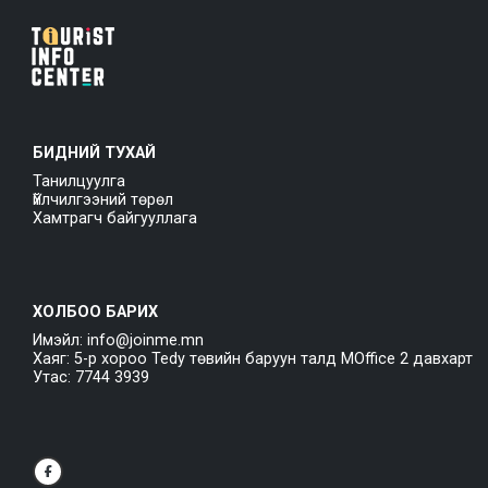
БИДНИЙ ТУХАЙ
Танилцуулга
Үйлчилгээний төрөл
Хамтрагч байгууллага
ХОЛБОО БАРИХ
Имэйл: info@joinme.mn
Хаяг: 5-р хороо Tedy төвийн баруун талд MOffice 2 давхарт
Утас: 7744 3939