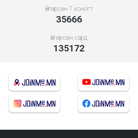
Өнгөрсөн 7 хоногт
35666
Өнгөрсөн сард
135172