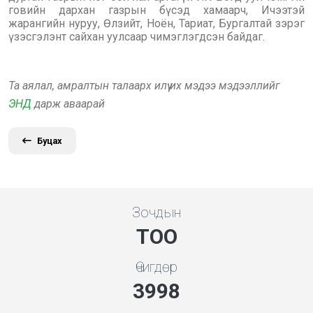
говийн дархан газрын бүсэд хамаарч, Ичээтэй
жарангийн нуруу, Өлзийт, Ноён, Тариат, Бургалтай зэрэг
үзэсгэлэнт сайхан уулсаар чимэглэгдсэн байдаг.
Та аялал, амралтын талаарх илүү их мэдээ мэдээллийг
ЭНД
дарж аваарай
Буцах
Зочдын
ТОО
Өчигдөр
3998