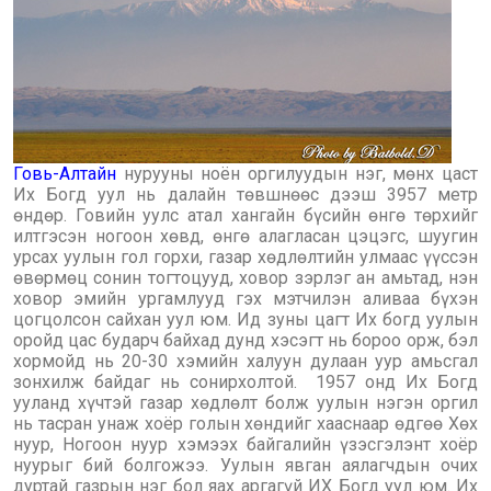
Говь-Алтайн
нурууны ноён оргилуудын нэг, мөнх цаст
Их Богд уул нь далайн төвшнөөс дээш 3957 метр
өндөр. Говийн уулс атал хангайн бүсийн өнгө төрхийг
илтгэсэн ногоон хөвд, өнгө алагласан цэцэгс, шуугин
урсах уулын гол горхи, газар хөдлөлтийн улмаас үүссэн
өвөрмөц сонин тогтоцууд, ховор зэрлэг ан амьтад, нэн
ховор эмийн ургамлууд гэх мэтчилэн аливаа бүхэн
цогцолсон сайхан уул юм. Ид зуны цагт Их богд уулын
оройд цас бударч байхад дунд хэсэгт нь бороо орж, бэл
хормойд нь 20-30 хэмийн халуун дулаан уур амьсгал
зонхилж байдаг нь сонирхолтой. 1957 онд Их Богд
ууланд хүчтэй газар хөдлөлт болж уулын нэгэн оргил
нь тасран унаж хоёр голын хөндийг хааснаар өдгөө Хөх
нуур, Ногоон нуур хэмээх байгалийн үзэсгэлэнт хоёр
нуурыг бий болгожээ. Уулын явган аялагчдын очих
дуртай газрын нэг бол яах аргагүй ИХ Богд уул юм. Их