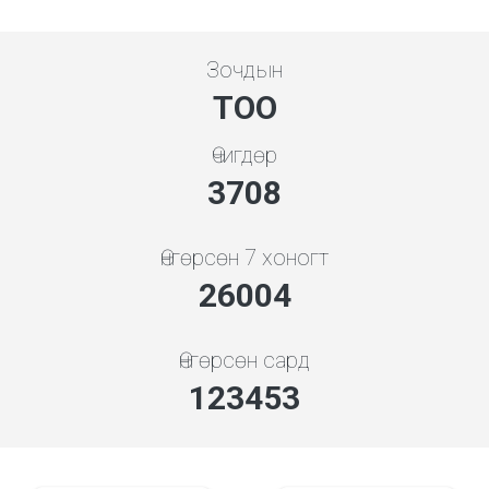
Зочдын
ТОО
Өчигдөр
4136
Өнгөрсөн 7 хоногт
29005
Өнгөрсөн сард
137698