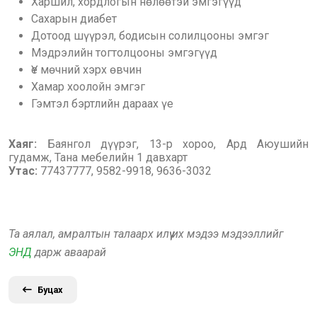
Харшил, хордлогын нөлөөтэй эмгэгүүд
Сахарын диабет
Дотоод шүүрэл, бодисын солилцооны эмгэг
Мэдрэлийн тогтолцооны эмгэгүүд
Үе мөчний хэрх өвчин
Хамар хоолойн эмгэг
Гэмтэл бэртлийн дараах үе
Хаяг:
Баянгол дүүрэг, 13-р хороо, Ард Аюушийн
гудамж, Тана мебелийн 1 давхарт
Утас:
77437777, 9582-9918, 9636-3032
Та аялал, амралтын талаарх илүү их мэдээ мэдээллийг
ЭНД
дарж аваарай
Буцах