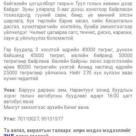
байгалийн цогцолборт газрын Туул голын хөвөөн дээр
байдаг. Зуны улиралд 5-аас дээш хоногоор байрласан
тохиолдолд гүүний саам, бөөр, үе мөчний элсэн
шарлага, бүх төрлийн бариа засал, хийн бясалгалын
дасгал, хүчилтөрөгчийн коктейль, бумба эмчилгээгээр
үйлчилдэг. Чөлөөт цагаараа сагс, теннис, диско, караоке,
саун-д үйлчлүүлэх боломжтой.
Гэр буудалд 3 хоолтой өдрийн 40000 төгрөг, дүнзэн
байшинд 45000 төгрөг, өвлийн байранд 50000
төгрөгөөр байрлана. Өвлийн байрны люкс зэрэглэлийн
өрөө 80000 төгрөгийн үнэтэй. Ахмад настанд өдрийн
25000 төгрөгөөр үйлчилнэ. Нийт 270 хүн хүлээн авах
хүчин чадалтай.
Унаа:
Баруун дөрвөн зам, Нарантуул зочид буудлын
эсрэг талын автобусны буудлаас өдөрт 16:00 цагт
автобус явна.
Мангут эмнэлгээс эрхийн бичиг авна.
Утас:
70110027, 95151577
Та аялал, амралтын талаарх илүү их мэдээ мэдээллийг