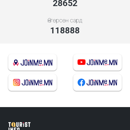
30856
Өнгөрсөн сард
128033