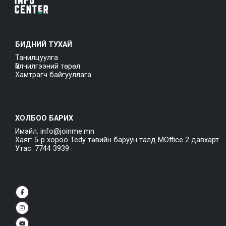
БИДНИЙ ТУХАЙ
Танилцуулга
Үйлчилгээний төрөл
Хамтрагч байгууллага
ХОЛБОО БАРИХ
Имэйл: info@joinme.mn
Хаяг: 5-р хороо Tedy төвийн баруун талд MOffice 2 давхарт
Утас: 7744 3939