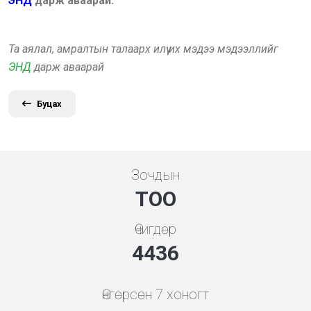
ЭНД
дарж аваарай.
Та аялал, амралтын талаарх илүү их мэдээ мэдээллийг
ЭНД
дарж аваарай
Буцах
Зочдын
ТОО
Өчигдөр
4778
Өнгөрсөн 7 хоногт