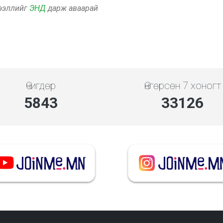
дээллийг
ЭНД
дарж аваарай
Өчигдөр
Өнгөрсөн 7 хоногт
5843
33126