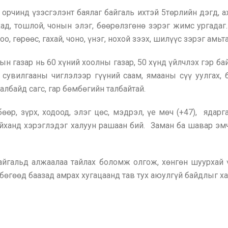
орчинд үзэсгэлэнт баялаг байгаль ихтэй 5төрлийн дэгд, а
 хад, тошлой, чонын элэг, бөөрөлзгөнө зэрэг жимс ургада
гоо, гөрөөс, гахай, чоно, үнэг, нохой зээх, шилүүс зэрэг амьт
н газар нь 60 хүний хоолны газар, 50 хүнд үйлчлэх гэр бай
 сувилгааны чиглэлээр гүүний саам, ямааны сүү уулгах, 
албайд сагс, гар бөмбөгийн талбайтай.
бөөр, зүрх, ходоод, элэг цөс, мэдрэл, үе мөч (+47), ядарга
йханд хэрэглэдэг халуун рашаан бий. Заман ба шавар эм
байгальд алжаалаа тайлах боломж олгож, хөнгөн шуурхай 
өгөөд баазад амрах хугацаанд тав тух аюулгүй байдлыг ха