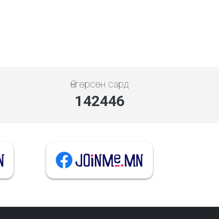
Өнгөрсөн сард
142446