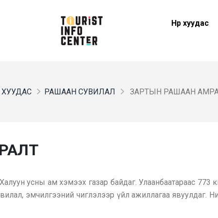
Нүүр хуудас
ҮР ХУУДАС
РАШААН СУВИЛАЛ
ЗАРТЫН РАШААН АМР
РАЛТ
алуун усны ам хэмээх газар байдаг. Улаанбаатараас 773 к
вилал, эмчилгээний чиглэлээр үйл ажиллагаа явуулдаг. Ни