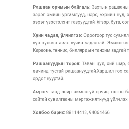
Рашаан орчмын байгаль:
Зартын рашааны 
зэрэг эмийн ургамлууд, нэрс, үхрийн нүд,
зэрэг үзэсгэлэнт газруудтай. Үүгээр, буга, со
Хүчин чадал, үйлчилгээ:
Одоогоор тус сувиллы
хүн хүлээн авах хүчин чадалтай. Эмчилгээ
Караоке, теннис, биллярдын танхим задгай т
Рашаануудын төрөл:
Таван цул, хий шар, 
өвчинд тустай рашаануудтай.Харшил гоо са
ордог нууртай.
Амрагч танд анир чимээгүй орчин, онгон 
сайтай сувилгааны мэргэжилтнүүд үйлчлэх б
Холбоо барих:
88114413, 94064466