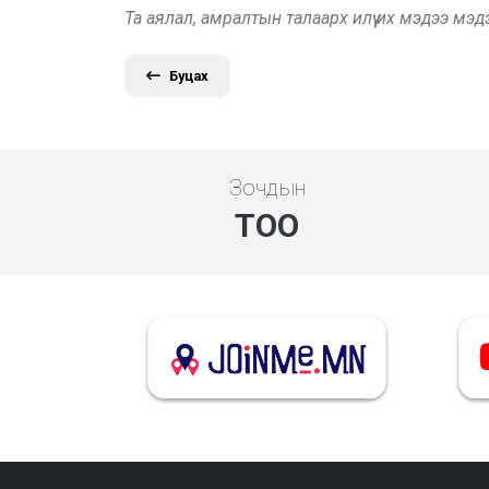
Та аялал, амралтын талаарх илүү их мэдээ мэ
Буцах
Зочдын
ТОО