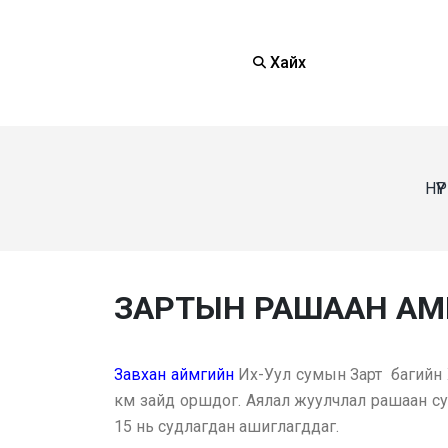
Хайх
НҮ
ЗАРТЫН РАШААН АМ
Завхан аймгийн
Их-Уул сумын Зарт багийн Х
км зайд оршдог. Аялал жуулчлал рашаан су
15 нь судлагдан ашиглагддаг.