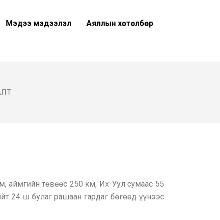
Мэдээ мэдээлэл
Аяллын хөтөлбөр
АЛТ
м, аймгийн төвөөс 250 км, Их-Уул сумаас 55
йт 24 ш булаг рашаан гардаг бөгөөд үүнээс