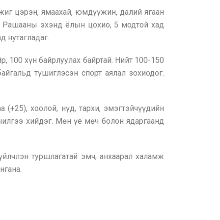
жиг цэрэн, ямаахай, юмдүүжин, далий ягаан
г. Рашааны эхэнд ёлын цохио, 5 модтой хад
ад нутагладаг.
р, 100 хүн байрлуулах байртай. Нийт 100-150
байгальд түшиглэсэн спорт аялал зохиодог.
а (+25), хоолой, нүд, тархи, эмэгтэйчүүдийн
чилгээ хийдэг. Мөн үе мөч болон ядаргаанд
үйлчлэн туршлагатай эмч, анхаарал халамж
нгана.