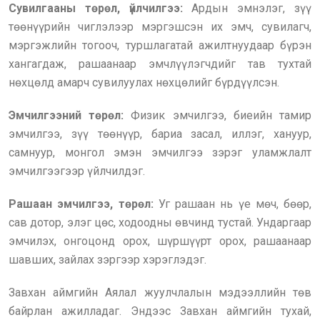
Сувилгааны төрөл, үйлчилгээ:
Ардын эмнэлэг, зүү
төөнүүрийн чиглэлээр мэргэшсэн их эмч, сувилагч,
мэргэжлийн тогооч, туршлагатай ажилтнуудаар бүрэн
хангагдаж, рашаанаар эмчлүүлэгчдийг тав тухтай
нөхцөлд амарч сувилуулах нөхцөлийг бүрдүүлсэн.
Эмчилгээний төрөл:
Физик эмчилгээ, биеийн тамир
эмчилгээ, зүү төөнүүр, бариа засал, иллэг, хануур,
самнуур, монгол эмэн эмчилгээ зэрэг уламжлалт
эмчилгээгээр үйлчилдэг.
Рашаан эмчилгээ, төрөл:
Уг рашаан нь үе мөч, бөөр,
сав дотор, элэг цөс, ходоодны өвчинд тустай. Ундаргаар
эмчилэх, онгоцонд орох, шүршүүрт орох, рашаанаар
шавших, зайлах зэргээр хэрэглэдэг.
Завхан аймгийн Аялал жуулчлалын мэдээллийн төв
байрлан ажилладаг. Эндээс Завхан аймгийн тухай,