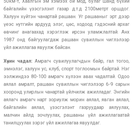
50км-т, Хаалгын эм хэмээх ой мод, булаг шанд бүхий
байгалийн үзэсгэлэнт газар д.т.д 2100метрт оршдог.
Халуун хүйтэн чанартай рашаан. Уг рашааныг эрт дээр
үеэс нутгийн ардууд элэг, цөс, ходоод гэдэсний архаг
өвчинг анагаахад хэрэглэж ирсэн уламжлалтай. Анх
1987 онд байгуулагдаж рашаан сувиллын чиглэлээр
үйл ажиллагаа явуулж байсан.
Хүчин чадал:
Амрагч сувилуулагчдын байр, гал тогоо,
эмнэлэг, халуун ус, клуб, спорт тоглоомын байртай. Нэг
ээлжиндээ 80-100 амрагч хүлээн авах чадалтай. Одоо
аялал амралт, рашаан сувиллын чиглэлээр 6-9 сарын
хооронд улирлын чанартай үйлчилж ажилладаг. Энгийн
аялагч амрагч нарт зориулж морин аялал, явган аялал,
байгалийн аялал, үзэсгэлэнт газруудаар аялуулах,
малчин айлд зочлуулах, рашааны үйл ажиллагаатай
танилцуулах зэрэг үйл ажиллагаа явуулдаг.