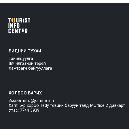
БИДНИЙ ТУХАЙ
Танилцуулга
Үйлчилгээний төрөл
Хамтрагч байгууллага
ХОЛБОО БАРИХ
Имэйл: info@joinme.mn
Хаяг: 5-р хороо Tedy төвийн баруун талд MOffice 2 давхарт
Утас: 7744 3939