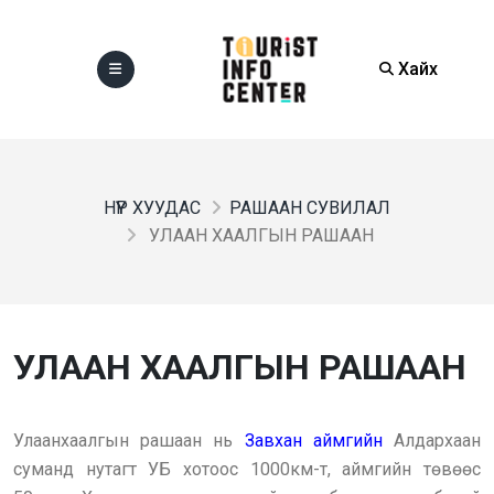
Хайх
НҮҮР ХУУДАС
РАШААН СУВИЛАЛ
УЛААН ХААЛГЫН РАШААН
УЛААН ХААЛГЫН РАШААН
Улаанхаалгын рашаан нь
Завхан аймгийн
Алдархаан
суманд нутагт УБ хотоос 1000км-т, аймгийн төвөөс