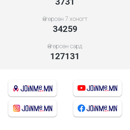
3998
Өнгөрсөн 7 хоногт
36706
Өнгөрсөн сард
136212