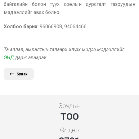
байгалийн болон түүх соёлын дурсгалт газруудын
мэдээллийг авах болно.
Холбоо барих:
96066908, 94064466
Та аялал, амралтын талаарх илүү их мэдээ мэдээллийг
ЭНД
дарж аваарай
Буцах
Зочдын
ТОО
Өчигдөр