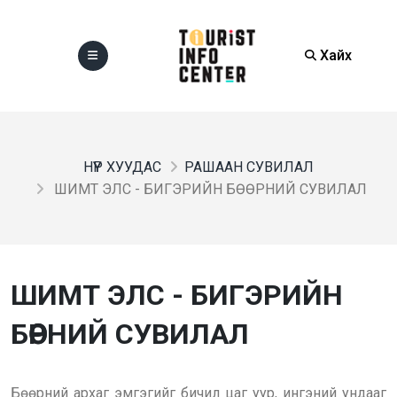
Хайх
НҮҮР ХУУДАС
РАШААН СУВИЛАЛ
ШИМТ ЭЛС - БИГЭРИЙН БӨӨРНИЙ СУВИЛАЛ
ШИМТ ЭЛС - БИГЭРИЙН
БӨӨРНИЙ СУВИЛАЛ
Бөөрний архаг эмгэгийг бичил цаг уур, ингэний ундааг