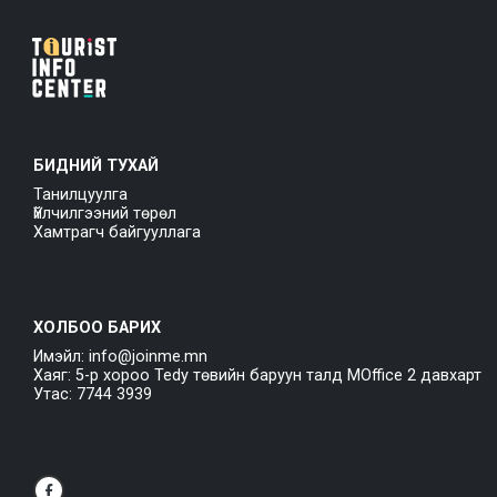
БИДНИЙ ТУХАЙ
Танилцуулга
Үйлчилгээний төрөл
Хамтрагч байгууллага
ХОЛБОО БАРИХ
Имэйл: info@joinme.mn
Хаяг: 5-р хороо Tedy төвийн баруун талд MOffice 2 давхарт
Утас: 7744 3939