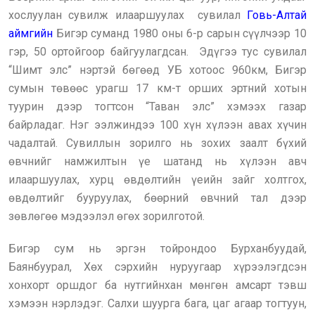
хослуулан сувилж илааршуулах сувилал
Говь-Алтай
аймгийн
Бигэр суманд 1980 оны 6-р сарын сүүлчээр 10
гэр, 50 ортойгоор байгуулагдсан. Эдүгээ тус сувилал
“Шимт элс” нэртэй бөгөөд УБ хотоос 960км, Бигэр
сумын төвөөс урагш 17 км-т орших эртний хотын
туурин дээр тогтсон “Таван элс” хэмээх газар
байрладаг. Нэг ээлжиндээ 100 хүн хүлээн авах хүчин
чадалтай. Сувиллын зорилго нь зохих заалт бүхий
өвчнийг намжилтын үе шатанд нь хүлээн авч
илааршуулах, хурц өвдөлтийн үеийн зайг холтгох,
өвдөлтийг бууруулах, бөөрний өвчний тал дээр
зөвлөгөө мэдээлэл өгөх зорилготой.
Бигэр сум нь эргэн тойрондоо Бурханбуудай,
Баянбуурал, Хөх сэрхийн нуруугаар хүрээлэгдсэн
хонхорт оршдог ба нутгийнхан мөнгөн амсарт тэвш
хэмээн нэрлэдэг. Салхи шуурга бага, цаг агаар тогтуун,