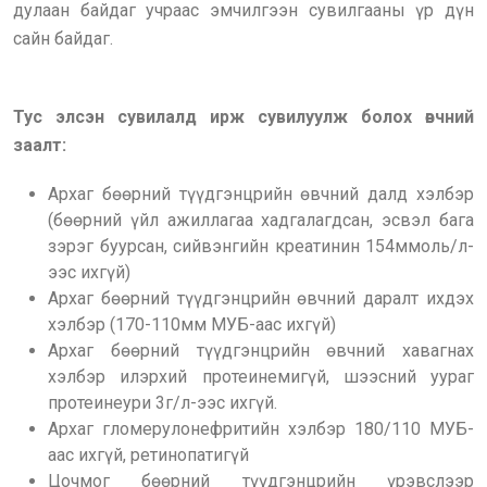
дулаан байдаг учраас эмчилгээн сувилгааны үр дүн
сайн байдаг.
Тус элсэн сувилалд ирж сувилуулж болох өвчний
заалт:
Архаг бөөрний түүдгэнцрийн өвчний далд хэлбэр
(бөөрний үйл ажиллагаа хадгалагдсан, эсвэл бага
зэрэг буурсан, сийвэнгийн креатинин 154ммоль/л-
ээс ихгүй)
Архаг бөөрний түүдгэнцрийн өвчний даралт ихдэх
хэлбэр (170-110мм МУБ-аас ихгүй)
Архаг бөөрний түүдгэнцрийн өвчний хавагнах
хэлбэр илэрхий протеинемигүй, шээсний уураг
протеинеури 3г/л-ээс ихгүй.
Архаг гломерулонефритийн хэлбэр 180/110 МУБ-
аас ихгүй, ретинопатигүй
Цочмог бөөрний түүдгэнцрийн үрэвслээр