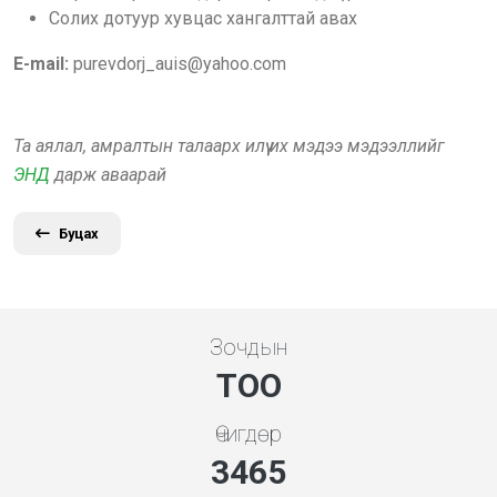
Солих дотуур хувцас хангалттай авах
E-mail:
purevdorj_auis@yahoo.com
Та аялал, амралтын талаарх илүү их мэдээ мэдээллийг
ЭНД
дарж аваарай
Буцах
Зочдын
ТОО
Өчигдөр
3731