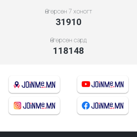
Өнгөрсөн 7 хоногт
34364
Өнгөрсөн сард
127237