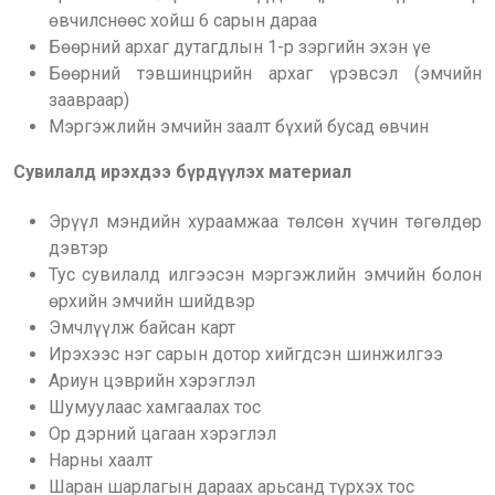
өвчилснөөс хойш 6 сарын дараа
Бөөрний архаг дутагдлын 1-р зэргийн эхэн үе
Бөөрний тэвшинцрийн архаг үрэвсэл (эмчийн
заавраар)
Мэргэжлийн эмчийн заалт бүхий бусад өвчин
Сувилалд ирэхдээ бүрдүүлэх материал
Эрүүл мэндийн хураамжаа төлсөн хүчин төгөлдөр
дэвтэр
Тус сувилалд илгээсэн мэргэжлийн эмчийн болон
өрхийн эмчийн шийдвэр
Эмчлүүлж байсан карт
Ирэхээс нэг сарын дотор хийгдсэн шинжилгээ
Ариун цэврийн хэрэглэл
Шумуулаас хамгаалах тос
Ор дэрний цагаан хэрэглэл
Нарны хаалт
Шаран шарлагын дараах арьсанд түрхэх тос