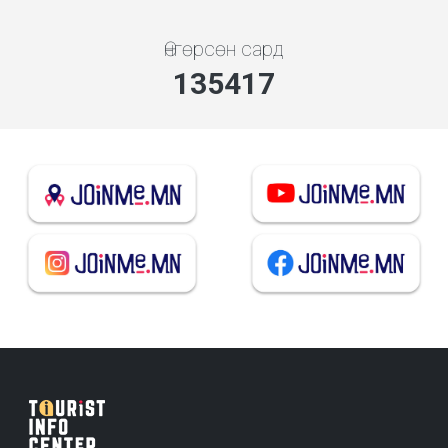
Өнгөрсөн сард
145090