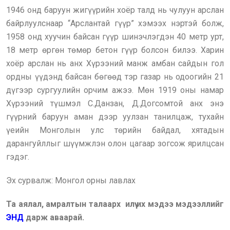
1946 онд баруун жигүүрийн хоёр талд нь чулуун арслан
байрлуулснаар “Арслантай гүүр” хэмээх нэртэй болж,
1958 онд хуучин байсан гүүр шинэчлэгдэн 40 метр урт,
18 метр өргөн төмөр бетон гүүр болсон билээ. Харин
хоёр арслан нь анх Хүрээний манж амбан сайдын гол
ордны үүдэнд байсан бөгөөд тэр газар нь одоогийн 21
дүгээр сургуулийн орчим ажээ. Мөн 1919 оны намар
Хүрээний түшмэл С.Данзан, Д.Догсомтой анх энэ
гүүрний баруун аман дээр уулзан танилцаж, тухайн
үеийн Монголын улс төрийн байдал, хятадын
дарангуйллыг шүүмжлэн олон цагаар зогсож ярилцсан
гэдэг.
Эх сурвалж: Монгол орны лавлах
Та аялал, амралтын талаарх илүү их мэдээ мэдээллийг
ЭНД
дарж аваарай.