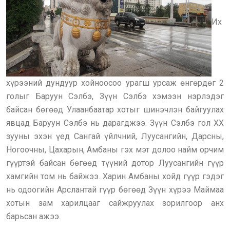
Их
хүрээний дундуур хойноосоо урагш урсаж өнгөрдөг 2
голыг Баруун Сэлбэ, Зүүн Сэлбэ хэмээн нэрлэдэг
байсан бөгөөд Улаанбаатар хотыг шинэчлэн байгуулах
явцад Баруун Сэлбэ нь дарагджээ. Зүүн Сэлбэ гол ХХ
зууны эхэн үед Сангай үйлчний, Луусангийн, Дарсны,
Ногоочны, Цахарын, Амбаны гэх мэт долоо найм орчим
гүүртэй байсан бөгөөд түүний дотор Луусангийн гүүр
хамгийн том нь байжээ. Харин Амбаны хойд гүүр гэдэг
нь одоогийн Арслантай гүүр бөгөөд Зүүн хүрээ Маймаа
хотын зам харилцааг сайжруулах зорилгоор анх
барьсан ажээ.