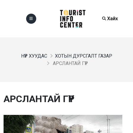
Хайх
НҮҮР ХУУДАС
ХОТЫН ДУРСГАЛТ ГАЗАР
АРСЛАНТАЙ ГҮҮР
АРСЛАНТАЙ ГҮҮР