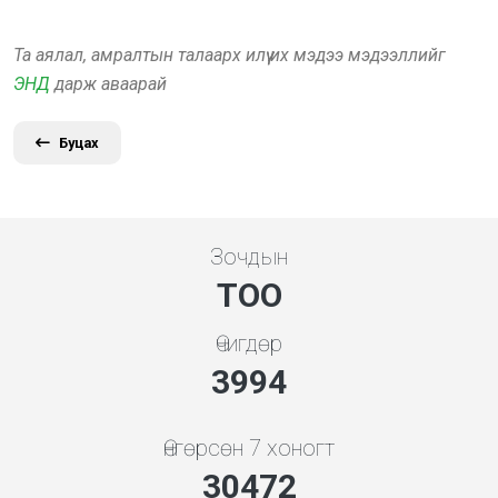
Та аялал, амралтын талаарх илүү их мэдээ мэдээллийг
ЭНД
дарж аваарай
Буцах
Зочдын
ТОО
Өчигдөр
4279
Өнгөрсөн 7 хоногт
32649