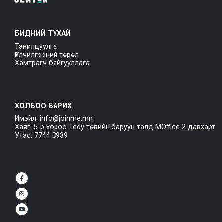
БИДНИЙ ТУХАЙ
Танилцуулга
Үйлчилгээний төрөл
Хамтрагч байгууллага
ХОЛБОО БАРИХ
Имэйл: info@joinme.mn
Хаяг: 5-р хороо Tedy төвийн баруун талд MOffice 2 давхарт
Утас: 7744 3939