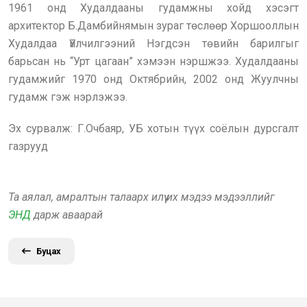
1961 онд Худалдааны гудамжны хойд хэсэгт
архитектор Б.Дамбийнямын зураг төслөөр Хоршооллын
Худалдаа Үйлчилгээний Нэгдсэн төвийн барилгыг
барьсан нь “Урт цагаан” хэмээн нэршжээ. Худалдааны
гудамжийг 1970 онд Октябрийн, 2002 онд Жуулчны
гудамж гэж нэрлэжээ.
Эх сурвалж: Г.Очбаяр, УБ хотын түүх соёлын дурсгалт
газрууд
Та аялал, амралтын талаарх илүү их мэдээ мэдээллийг
ЭНД
дарж аваарай
Буцах