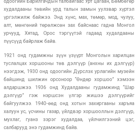
одоогийн Барилгачдын талбайгаас Урт цагаан, Бөмбөгөр
худалдааны төвийн урд талын замын уулзвар хүртэл
үргэлжилж байжээ. Энд хүнс, мах, төмөр, мод, чулуу,
алт, мөнгөний төрөлжсөн зах байснаас гадна Монгол
урчууд, Хятад, Орос тэргүүтэй гадаад худалдааны
пүүсүүд байрлаж байв.
1921 онд гудамжны зүүн үзүүрт Монголын харилцан
туслалцах хоршооны төв дэлгүүр (анхны их дэлгүүр)
нээгдэж, 1930 онд одоогийн Дүрслэх урлагийн музейн
байшинд шилжин орсоноор “Өндөр хоршоо” хэмээн
алдаршжээ. 1936 онд Худалдааны гудамжинд “Шар
дэлгүүр” гэж нэршсэн үлгэр жишээ дэлгүүрийг
байгуулжээ. 1940-өөд онд хотын захиргааны харъяа
халуун ус, үсчины газар, үйлдвэр хоршооллын дэлгүүр,
мухлаг, гуанз зэрэг худалдаа, үйлчилгээний цэг,
салбарууд энэ гудамжинд байв.