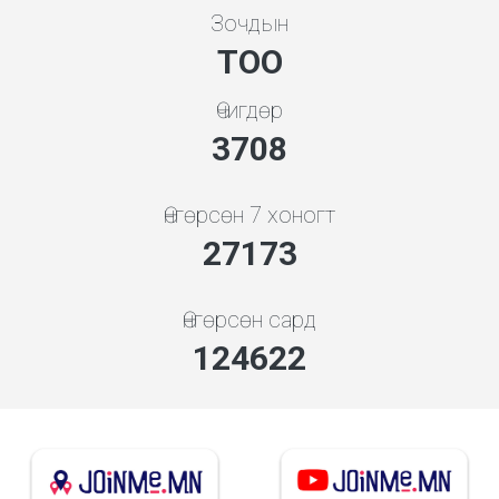
Зочдын
ТОО
Өчигдөр
3994
Өнгөрсөн 7 хоногт
29264
Өнгөрсөн сард
134209