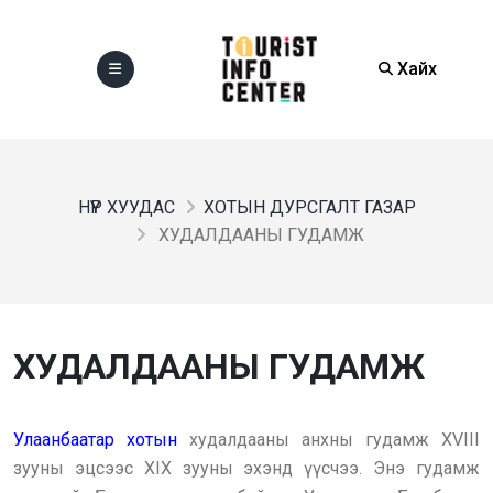
Хайх
НҮҮР ХУУДАС
ХОТЫН ДУРСГАЛТ ГАЗАР
ХУДАЛДААНЫ ГУДАМЖ
ХУДАЛДААНЫ ГУДАМЖ
Улаанбаатар хотын
худалдааны анхны гудамж XVIII
зууны эцсээс XIX зууны эхэнд үүсчээ. Энэ гудамж