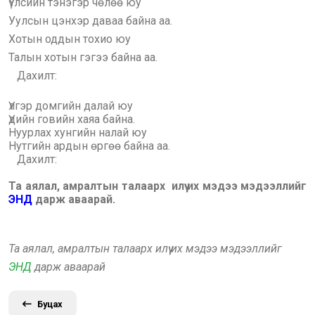
Үүлсийн тэнэгэр чөлөө юу
Уулсын цэнхэр даваа байна аа.
Хотын оддын тохио юу
Талын хотын гэгээ байна аа.
Дахилт:
Үлгэр домгийн далай юу
Үдийн говийн хаяа байна.
Нуурлах хунгийн налай юу
Нутгийн ардын өргөө байна аа.
Дахилт:
Та аялал, амралтын талаарх илүү их мэдээ мэдээллийг
ЭНД
дарж аваарай.
Та аялал, амралтын талаарх илүү их мэдээ мэдээллийг
ЭНД
дарж аваарай
Буцах