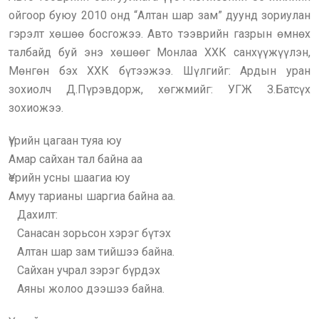
ойгоор буюу 2010 онд “Алтан шар зам” дуунд зориулан
гэрэлт хөшөө босгожээ. Авто тээврийн газрын өмнөх
талбайд буй энэ хөшөөг Монлаа ХХК санхүүжүүлэн,
Мөнгөн бэх ХХК бүтээжээ. Шүлгийг: Ардын уран
зохиолч Д.Пүрэвдорж, хөгжмийг: УГЖ З.Батсүх
зохиожээ.
Үүрийн цагаан туяа юу
Амар сайхан тал байна аа
Үерийн усны шаагиа юу
Амуу тарианы шаргиа байна аа.
Дахилт:
Санасан зорьсон хэрэг бүтэх
Алтан шар зам тийшээ байна.
Сайхан учрал зэрэг бүрдэх
Аяны жолоо дээшээ байна.