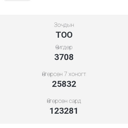
Зочдын
ТОО
Өчигдөр
3994
Өнгөрсөн 7 хоногт
27819
Өнгөрсөн сард
132764