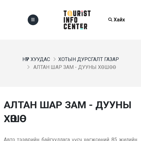
Хайх
НҮҮР ХУУДАС
ХОТЫН ДУРСГАЛТ ГАЗАР
АЛТАН ШАР ЗАМ - ДУУНЫ ХӨШӨӨ
АЛТАН ШАР ЗАМ - ДУУНЫ
ХӨШӨӨ
Авто тээврийн байгууллага үүсч хөгжсөний 85 жилийн