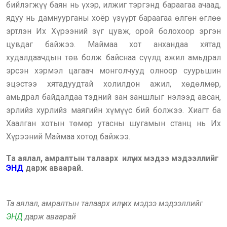
бийлэгжүү баян нь үхэр, илжиг тэргэнд бараагаа ачаад,
ядуу нь дамнуурганы хоёр үзүүрт бараагаа өлгөн өглөө
эртлэн Их Хүрээний зүг цувж, орой болохоор эргэн
цувдаг байжээ. Маймаа хот анхандаа хятад
худалдаачдын төв болж байснаа сүүлд ажил амьдрал
эрсэн хэрмэл цагаач монголчууд олноор суурьшин
эцэстээ хятадуудтай холилдон ажил, хөдөлмөр,
амьдрал байдалдаа тэдний зан заншлыг нэлээд авсан,
эрлийз хурлийз маягийн хүмүүс бий болжээ. Хиагт ба
Хаалган хотын төмөр утасны шугамын станц нь Их
Хүрээний Маймаа хотод байжээ.
Та аялал, амралтын талаарх илүү их мэдээ мэдээллийг
ЭНД
дарж аваарай.
Та аялал, амралтын талаарх илүү их мэдээ мэдээллийг
ЭНД
дарж аваарай