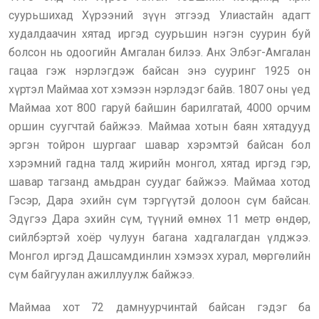
суурьшихад Хүрээний зүүн этгээд Улиастайн адагт
худалдаачин хятад иргэд суурьшин нэгэн суурин буй
болсон нь одоогийн Амгалан билээ. Анх Элбэг-Амгалан
гацаа гэж нэрлэгдэж байсан энэ сууринг 1925 он
хүртэл Маймаа хот хэмээн нэрлэдэг байв. 1807 оны үед
Маймаа хот 800 гаруй байшин барилгатай, 4000 орчим
оршин суугчтай байжээ. Маймаа хотын баян хятадууд
эргэн тойрон шургааг шавар хэрэмтэй байсан бол
хэрэмний гадна талд жирийн монгол, хятад иргэд гэр,
шавар тагзанд амьдран суудаг байжээ. Маймаа хотод
Гэсэр, Дара эхийн сүм тэргүүтэй долоон сүм байсан.
Эдүгээ Дара эхийн сүм, түүний өмнөх 11 метр өндөр,
сийлбэртэй хоёр чулуун багана хадгалагдан үлджээ.
Монгол иргэд Дашсамдинлин хэмээх хурал, мөргөлийн
сүм байгуулан ажиллуулж байжээ.
Маймаа хот 72 дамнуурчинтай байсан гэдэг ба