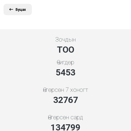
Буцах
Зочдын
ТОО
Өчигдөр
5843
Өнгөрсөн 7 хоногт
35108
Өнгөрсөн сард
144428