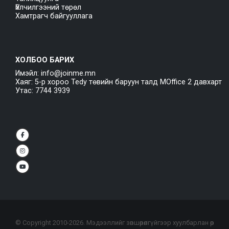
Үйлчилгээний төрөл
Хамтрагч байгууллага
ХОЛБОО БАРИХ
Имэйл: info@joinme.mn
Хаяг: 5-р хороо Tedy төвийн баруун талд MOffice 2 давхарт
Утас: 7744 3939
© Copyright 2010-
2026
. Мэдээллийг зөвшөөрөлгүйгээр хуулбарлан өөр