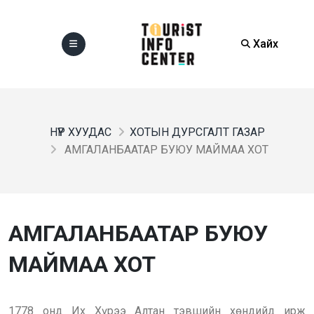
Хайх
НҮҮР ХУУДАС
ХОТЫН ДУРСГАЛТ ГАЗАР
АМГАЛАНБААТАР БУЮУ МАЙМАА ХОТ
АМГАЛАНБААТАР БУЮУ
МАЙМАА ХОТ
1778 онд Их Хүрээ Алтан тэвшийн хөндийд ирж