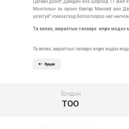
Цагаан дээлт Дамдин энэ шоронд 11 жил ху
Монголын эх оронч баатар Манлай ван Да
үхэхгүй” хэмээгээд босоогоороо нас нөгчсөн
Та аялал, амралтын талаарх илүү их мэдээ
Та аялал, амралтын талаарх илүү их мэдээ мэ
Буцах
Зочдын
ТОО