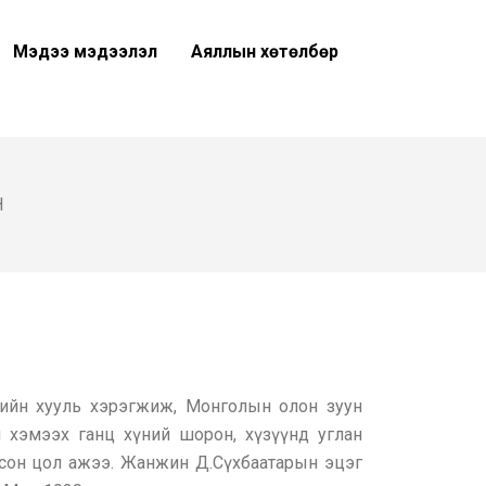
Мэдээ мэдээлэл
Аяллын хөтөлбөр
Н
ийн хууль хэрэгжиж, Монголын олон зуун
 хэмээх ганц хүний шорон, хүзүүнд углан
сон цол ажээ. Жанжин Д.Сүхбаатарын эцэг