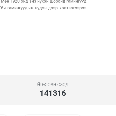
. Мөн 1920 онд энэ нүхэн шоронд гамингууд
“би гамингуудын нүдэн дээр хэвтээгээрээ
Өнгөрсөн сард
141316