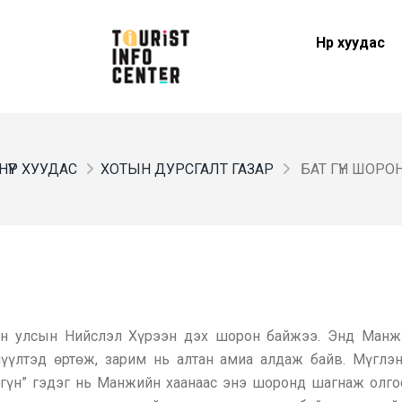
Нүүр хуудас
НҮҮР ХУУДАС
ХОТЫН ДУРСГАЛТ ГАЗАР
БАТ ГҮН ШОРО
н улсын Нийслэл Хүрээн дэх шорон байжээ. Энд Манж
үүлтэд өртөж, зарим нь алтан амиа алдаж байв. Мүглэн
 гүн” гэдэг нь Манжийн хаанаас энэ шоронд шагнаж олго