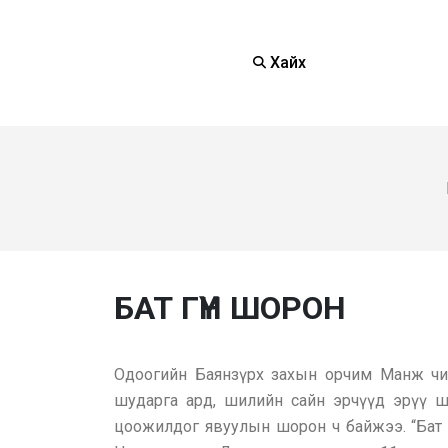
Хайх
БАТ ГҮН ШОРОН
Одоогийн Баянзүрх захын орчим Манж чи
шударга ард, шилийн сайн эрчүүд эрүү ш
цоожилдог явуулын шорон ч байжээ. “Бат