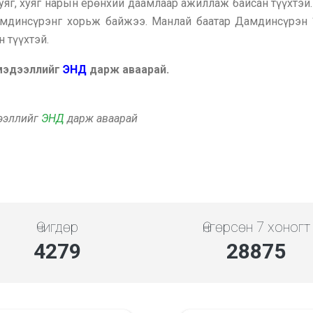
яг, хуяг нарын ерөнхий даамлаар ажиллаж байсан түүхтэй
мдинсүрэнг хорьж байжээ. Манлай баатар Дамдинсүрэн 
 түүхтэй.
 мэдээллийг
ЭНД
дарж аваарай.
дээллийг
ЭНД
дарж аваарай
Өчигдөр
Өнгөрсөн 7 хоногт
4279
28875