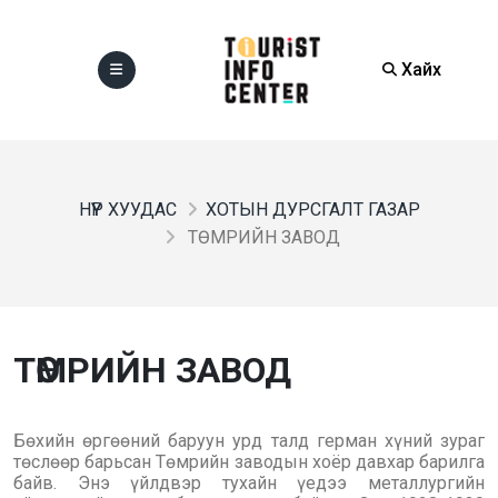
Хайх
НҮҮР ХУУДАС
ХОТЫН ДУРСГАЛТ ГАЗАР
ТӨМРИЙН ЗАВОД
ТӨМРИЙН ЗАВОД
Бөхийн өргөөний баруун урд талд герман хүний зураг
төслөөр барьсан Төмрийн заводын хоёр давхар барилга
байв. Энэ үйлдвэр тухайн үедээ металлургийн