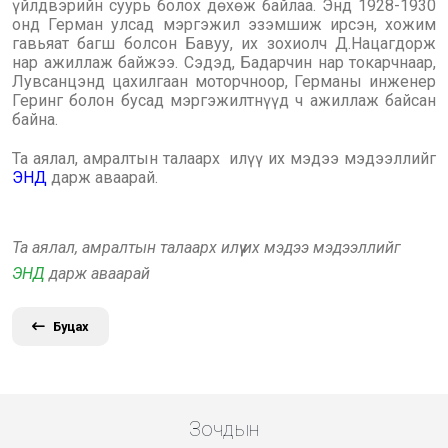
үйлдвэрийн суурь болох дөхөж байлаа. Энд 1928-1930
онд Герман улсад мэргэжил эзэмшиж ирсэн, хожим
гавьяат багш болсон Бавуу, их зохиолч Д.Нацагдорж
нар ажиллаж байжээ. Сэдэд, Бадарчин нар токарчнаар,
Лувсанцэнд цахилгаан моторчноор, Германы инженер
Геринг болон бусад мэргэжилтнүүд ч ажиллаж байсан
байна.
Та аялал, амралтын талаарх илүү их мэдээ мэдээллийг
ЭНД
дарж аваарай.
Та аялал, амралтын талаарх илүү их мэдээ мэдээллийг
ЭНД
дарж аваарай
Буцах
Зочдын