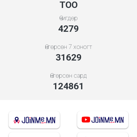
ТОО
Өчигдөр
4279
Өнгөрсөн 7 хоногт
31629
Өнгөрсөн сард
129663