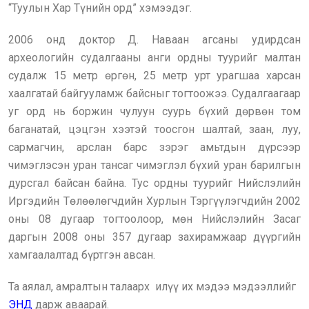
“Туулын Хар Түнийн орд” хэмээдэг.
2006 онд доктор Д. Наваан агсаны удирдсан
археологийн судалгааны анги ордны туурийг малтан
судалж 15 метр өргөн, 25 метр урт урагшаа харсан
хаалгатай байгууламж байсныг тогтоожээ. Судалгаагаар
уг орд нь боржин чулуун суурь бүхий дөрвөн том
баганатай, цэцгэн хээтэй тоосгон шалтай, заан, луу,
сармагчин, арслан барс зэрэг амьтдын дүрсээр
чимэглэсэн уран тансаг чимэглэл бүхий уран барилгын
дурсгал байсан байна. Тус ордны туурийг Нийслэлийн
Иргэдийн Төлөөлөгчдийн Хурлын Тэргүүлэгчдийн 2002
оны 08 дугаар тогтоолоор, мөн Нийслэлийн Засаг
даргын 2008 оны 357 дугаар захирамжаар дүүргийн
хамгаалалтад бүртгэн авсан.
Та аялал, амралтын талаарх илүү их мэдээ мэдээллийг
ЭНД
дарж аваарай.