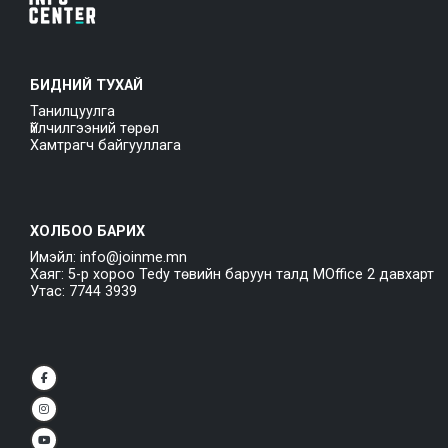
БИДНИЙ ТУХАЙ
Танилцуулга
Үйлчилгээний төрөл
Хамтрагч байгууллага
ХОЛБОО БАРИХ
Имэйл: info@joinme.mn
Хаяг: 5-р хороо Tedy төвийн баруун талд MOffice 2 давхарт
Утас: 7744 3939