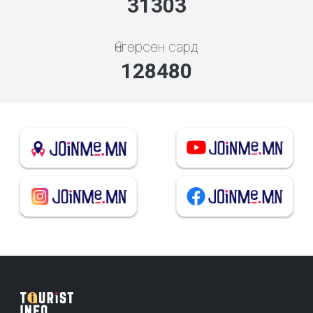
33539
Өнгөрсөн сард
137657