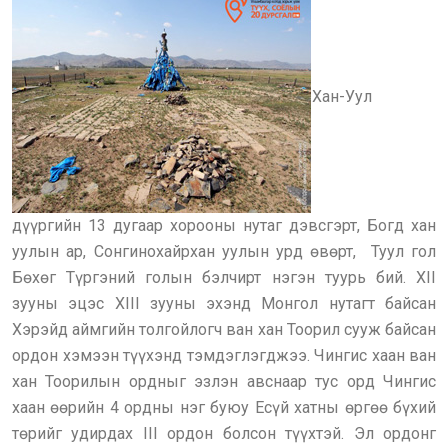
Хан-Уул
дүүргийн 13 дугаар хорооны нутаг дэвсгэрт, Богд хан
уулын ар, Сонгинохайрхан уулын урд өвөрт, Туул гол
Бөхөг Түргэний голын бэлчирт нэгэн туурь бий. XII
зууны эцэс XIII зууны эхэнд Монгол нутагт байсан
Хэрэйд аймгийн толгойлогч ван хан Тоорил сууж байсан
ордон хэмээн түүхэнд тэмдэглэгджээ. Чингис хаан ван
хан Тоорилын ордныг эзлэн авснаар тус орд Чингис
хаан өөрийн 4 ордны нэг буюу Есүй хатны өргөө бүхий
төрийг удирдах III ордон болсон түүхтэй. Эл ордонг