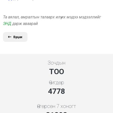
Та аялал, амралтын талаарх илүү их мэдээ мэдээллийг
ЭНД
дарж аваарай
Буцах
Зочдын
ТОО
Өчигдөр
5119
Өнгөрсөн 7 хоногт