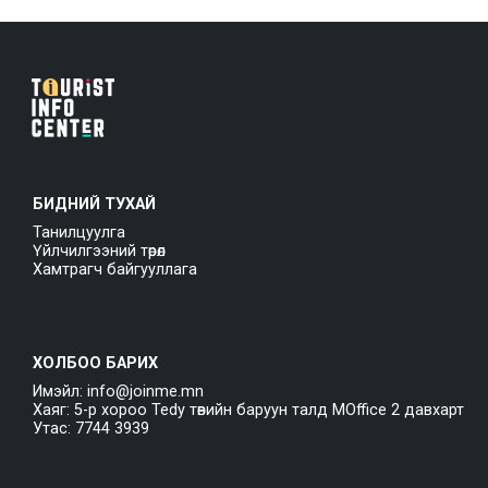
БИДНИЙ ТУХАЙ
Танилцуулга
Үйлчилгээний төрөл
Хамтрагч байгууллага
ХОЛБОО БАРИХ
Имэйл: info@joinme.mn
Хаяг: 5-р хороо Tedy төвийн баруун талд MOffice 2 давхарт
Утас: 7744 3939