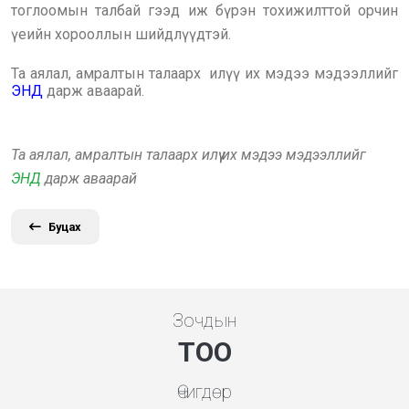
тоглоомын талбай гээд иж бүрэн тохижилттой орчин
үеийн хорооллын шийдлүүдтэй.
Та аялал, амралтын талаарх илүү их мэдээ мэдээллийг
ЭНД
дарж аваарай.
Та аялал, амралтын талаарх илүү их мэдээ мэдээллийг
ЭНД
дарж аваарай
Буцах
Зочдын
ТОО
Өчигдөр