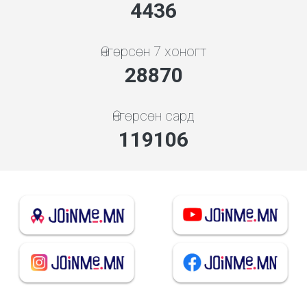
4948
Өнгөрсөн 7 хоногт
32202
Өнгөрсөн сард
132849