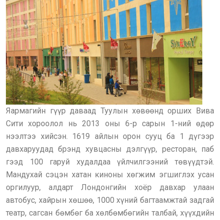
Яармагийн гүүр даваад Туулын хөвөөнд орших Вива
Сити хороолол нь 2013 оны 6-р сарын 1-ний өдөр
нээлтээ хийсэн. 1619 айлын орон сууц ба 1 дүгээр
давхаруудад брэнд хувцасны дэлгүүр, ресторан, паб
гээд 100 гаруй худалдаа үйлчилгээний төвүүдтэй.
Мандухай сэцэн хатан киноны хөгжим эгшиглэх усан
оргилуур, алдарт Лондонгийн хоёр давхар улаан
автобус, хайрын хөшөө, 1000 хүний багтаамжтай задгай
театр, сагсан бөмбөг ба хөлбөмбөгийн талбай, хүүхдийн