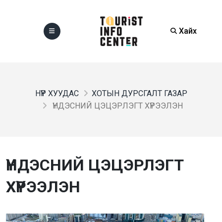
Хайх
НҮҮР ХУУДАС
ХОТЫН ДУРСГАЛТ ГАЗАР
ҮНДЭСНИЙ ЦЭЦЭРЛЭГТ ХҮРЭЭЛЭН
ҮНДЭСНИЙ ЦЭЦЭРЛЭГТ
ХҮРЭЭЛЭН