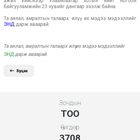
ажил хийснээр Улаанбаатар хотын нийт ногоон
байгууламжийн 23 хувийг дангаар эзэлж байна.
Та аялал, амралтын талаарх илүү их мэдээ мэдээллийг
ЭНД
дарж аваарай.
Та аялал, амралтын талаарх илүү их мэдээ мэдээллийг
ЭНД
дарж аваарай
Буцах
Зочдын
ТОО
Өчигдөр
3994