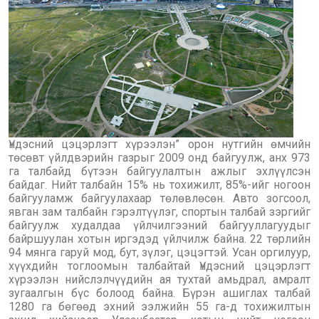
Үндэсний цэцэрлэгт хүрээлэн” орон нутгийн өмчийн
төсөвт үйлдвэрийн газрыг 2009 онд байгуулж, анх 973
га талбайд бүтээн байгуулалтын ажлыг эхлүүлсэн
байдаг. Нийт талбайн 15% нь тохижилт, 85%-ийг ногоон
байгууламж байгуулахаар төлөвлөсөн. Авто зогсоол,
явган зам талбайн гэрэлтүүлэг, спортын талбай зэргийг
байгуулж худалдаа үйлчилгээний байгууллагуудыг
байршуулан хотын иргэдэд үйлчилж байна. 22 төрлийн
94 мянга гаруй мод, бут, зүлэг, цэцэгтэй. Усан оргилуур,
хүүхдийн тоглоомын талбайтай Үндэсний цэцэрлэгт
хүрээлэн нийслэлчүүдийн ая тухтай амьдрал, амралт
зугаалгын бүс болоод байна. Бүрэн ашиглах талбай
1280 га бөгөөд эхний ээлжийн 55 га-д тохижилтын