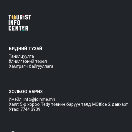
БИДНИЙ ТУХАЙ
Танилцуулга
Үйлчилгээний төрөл
Хамтрагч байгууллага
ХОЛБОО БАРИХ
Имэйл: info@joinme.mn
Хаяг: 5-р хороо Tedy төвийн баруун талд MOffice 2 давхарт
Утас: 7744 3939