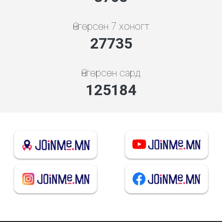
Өнгөрсөн 7 хоногт
29869
Өнгөрсөн сард
134813