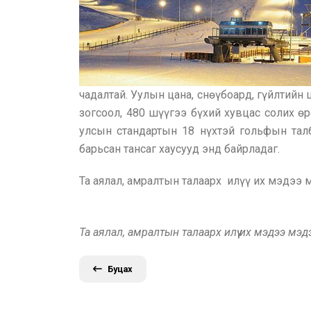
чадалтай. Уулын цана, снөүбоард, гүйлтийн
зогсоол, 480 шүүгээ бүхий хувцас солих өр
улсын стандартын 18 нүхтэй гольфын талб
барьсан тансаг хаусууд энд байрладаг.
Та аялал, амралтын талаарх илүү их мэдээ
Та аялал, амралтын талаарх илүү их мэдээ мэ
Буцах