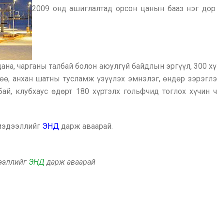
2009 онд ашиглалтад орсон цанын бааз нэг дор 
 цана, чарганы талбай болон аюулгүй байдлын эргүүл, 300 
өө, анхан шатны тусламж үзүүлэх эмнэлэг, өндөр зэрэглэ
ай, клубхаус өдөрт 180 хүртэлх гольфчид тоглох хүчин 
 мэдээллийг
ЭНД
дарж аваарай.
дээллийг
ЭНД
дарж аваарай