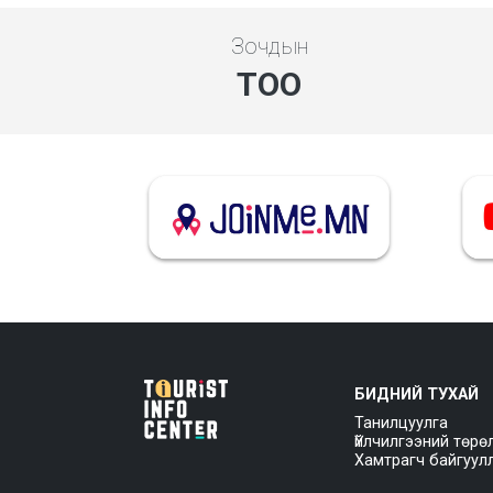
Зочдын
ТОО
БИДНИЙ ТУХАЙ
Танилцуулга
Үйлчилгээний төрө
Хамтрагч байгуул