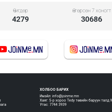
Өчигдөр
Өнгөрсөн 7 хоногт
4279
30686
ХОЛБОО БАРИХ
Имэйл: info@joinme.mn
л
Хаяг: 5-р хороо Tedy төвийн баруун талд 
лага
Утас: 7744 3939