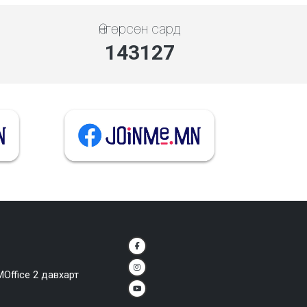
Өнгөрсөн сард
143127
MOffice 2 давхарт