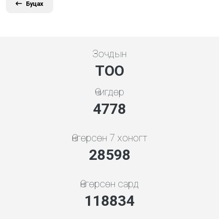
Буцах
Зочдын
ТОО
Өчигдөр
5119
Өнгөрсөн 7 хоногт
31898
Өнгөрсөн сард
132545