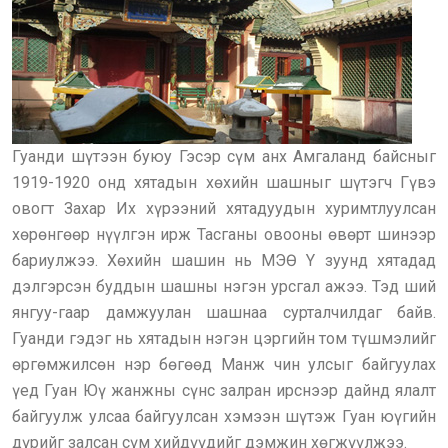
Гуанди шүтээн буюу Гэсэр сүм анх Амгаланд байсныг
1919-1920 онд хятадын хөхийн шашныг шүтэгч Гүвэ
овогт Захар Их хүрээний хятадуудын хуримтлуулсан
хөрөнгөөр нүүлгэн ирж Тасганы овооны өвөрт шинээр
бариулжээ. Хөхийн шашин нь МЭӨ Y зуунд хятадад
дэлгэрсэн буддын шашны нэгэн урсгал ажээ. Тэд ший
янгуу-гаар дамжуулан шашнаа сурталчилдаг байв.
Гуанди гэдэг нь хятадын нэгэн цэргийн том түшмэлийг
өргөмжилсөн нэр бөгөөд Манж чин улсыг байгуулах
үед Гуан Юү жанжны сүнс залран ирснээр дайнд ялалт
байгуулж улсаа байгуулсан хэмээн шүтэж Гуан юүгийн
дүрийг залсан сүм хийдүүдийг дэмжин хөгжүүлжээ.