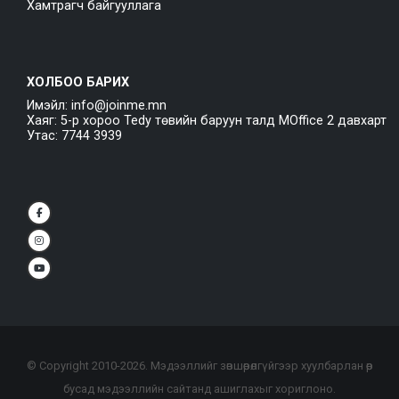
Хамтрагч байгууллага
ХОЛБОО БАРИХ
Имэйл: info@joinme.mn
Хаяг: 5-р хороо Tedy төвийн баруун талд MOffice 2 давхарт
Утас: 7744 3939
© Copyright 2010-
2026
. Мэдээллийг зөвшөөрөлгүйгээр хуулбарлан өөр
бусад мэдээллийн сайтанд ашиглахыг хориглоно.