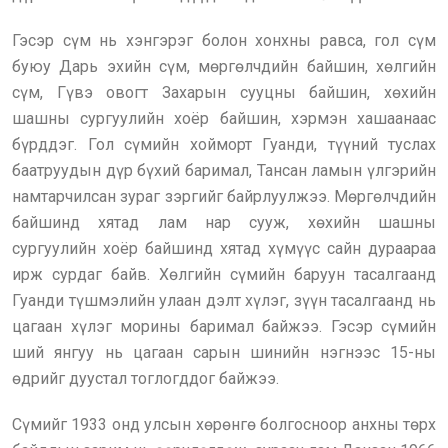
Гэсэр сүм нь хэнгэрэг болон хонхны равса, гол сүм
буюу Дарь эхийн сүм, мөргөлчдийн байшин, хөлгийн
сүм, Гүвэ овогт Захарын сууцны байшин, хөхийн
шашны сургуулийн хоёр байшин, хэрмэн хашаанаас
бүрддэг. Гол сүмийн хойморт Гуанди, түүний туслах
баатруудын дүр бүхий баримал, Тансан ламын үлгэрийн
намтарчилсан зураг зэргийг байрлуулжээ. Мөргөлчдийн
байшинд хятад лам нар сууж, хөхийн шашны
сургуулийн хоёр байшинд хятад хүмүүс сайн дураараа
ирж сурдаг байв. Хөлгийн сүмийн баруун тасалгаанд
Гуанди түшмэлийн улаан дэлт хүлэг, зүүн тасалгаанд нь
цагаан хүлэг морины баримал байжээ. Гэсэр сүмийн
ший янгуу нь цагаан сарын шинийн нэгнээс 15-ны
өдрийг дуустал тоглогддог байжээ.
Сүмийг 1933 онд улсын хөрөнгө болгосноор анхны төрх