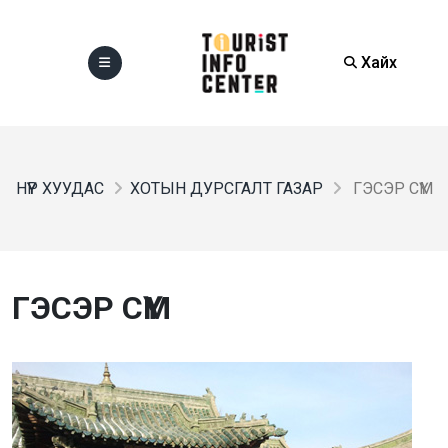
Хайх
НҮҮР ХУУДАС
ХОТЫН ДУРСГАЛТ ГАЗАР
ГЭСЭР СҮМ
ГЭСЭР СҮМ