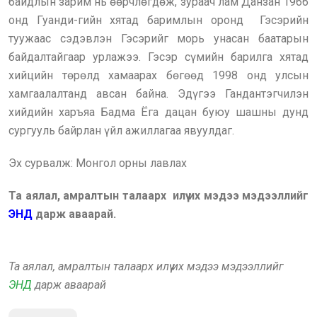
байдлын зарим нь өөрчлөгдөж, зураач лам Данзан 1966
онд Гуанди-гийн хятад баримлын оронд Гэсэрийн
туужаас сэдэвлэн Гэсэрийг морь унасан баатарын
байдалтайгаар урлажээ. Гэсэр сүмийн барилга хятад
хийцийн төрөлд хамаарах бөгөөд 1998 онд улсын
хамгаалалтанд авсан байна. Эдүгээ Гандантэгчилэн
хийдийн харъяа Бадма Ёга дацан буюу шашны дунд
сургууль байрлан үйл ажиллагаа явуулдаг.
Эх сурвалж: Монгол орны лавлах
Та аялал, амралтын талаарх илүү их мэдээ мэдээллийг
ЭНД
дарж аваарай.
Та аялал, амралтын талаарх илүү их мэдээ мэдээллийг
ЭНД
дарж аваарай