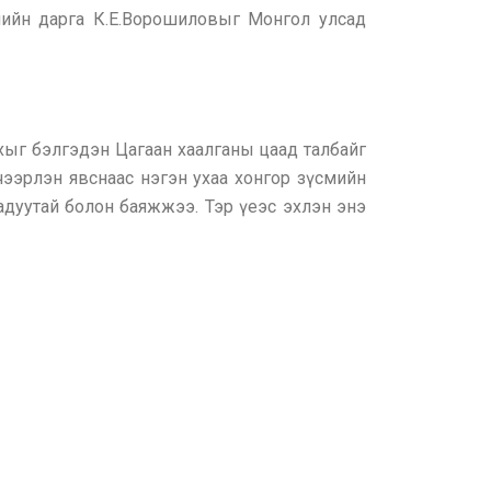
ийн дарга К.Е.Ворошиловыг Монгол улсад
йхыг бэлгэдэн Цагаан хаалганы цаад талбайг
чээрлэн явснаас нэгэн ухаа хонгор зүсмийн
 адуутай болон баяжжээ. Тэр үеэс эхлэн энэ