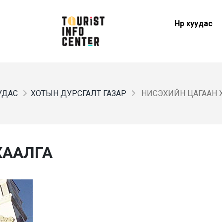
Нүүр хуудас
УУДАС
ХОТЫН ДУРСГАЛТ ГАЗАР
НИСЭХИЙН ЦАГААН 
ХААЛГА