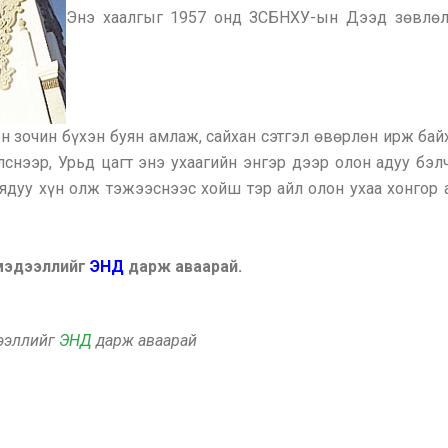
Энэ хаалгыг 1957 онд ЗСБНХУ-ын Дээд зөвлөл
н зочин бүхэн буян амлаж, сайхан сэтгэл өвөрлөн ирж ба
снээр, Урьд цагт энэ ухаагийн энгэр дээр олон адуу бэл
 ядуу хүн олж тэжээснээс хойш тэр айл олон ухаа хонгор
 мэдээллийг
ЭНД
дарж аваарай.
дээллийг
ЭНД
дарж аваарай