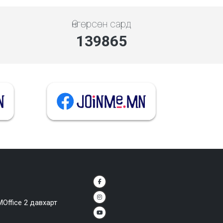
Өнгөрсөн сард
139865
MOffice 2 давхарт