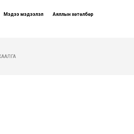
Мэдээ мэдээлэл
Аяллын хөтөлбөр
ХААЛГА