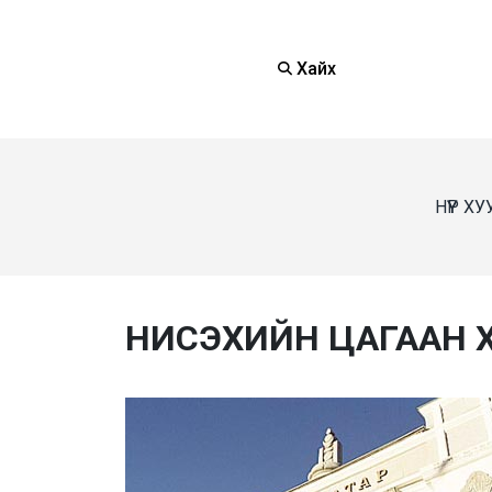
Хайх
НҮҮР Х
НИСЭХИЙН ЦАГААН 