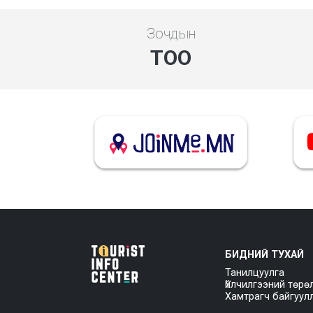
Зочдын
ТОО
БИДНИЙ ТУХАЙ
Танилцуулга
Үйлчилгээний төрө
Хамтрагч байгуул