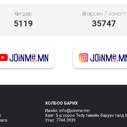
Өчигдөр
Өнгөрсөн 7 хоногт
5119
35747
ХОЛБОО БАРИХ
Имэйл: info@joinme.mn
л
Хаяг: 5-р хороо Tedy төвийн баруун талд 
лага
Утас: 7744 3939