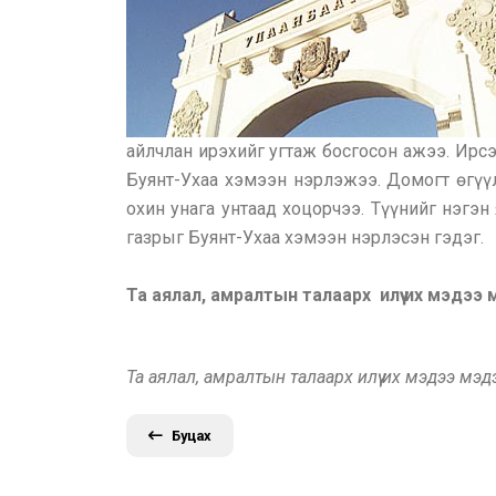
айлчлан ирэхийг угтаж босгосон ажээ. Ирсэ
Буянт-Ухаа хэмээн нэрлэжээ. Домогт өгүүл
охин унага унтаад хоцорчээ. Түүнийг нэгэн
газрыг Буянт-Ухаа хэмээн нэрлэсэн гэдэг.
Та аялал, амралтын талаарх илүү их мэдээ
Та аялал, амралтын талаарх илүү их мэдээ мэ
Буцах