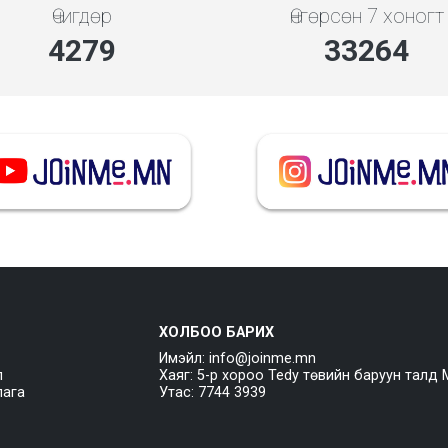
Өчигдөр
Өнгөрсөн 7 хоногт
4279
33264
ХОЛБОО БАРИХ
Имэйл: info@joinme.mn
л
Хаяг: 5-р хороо Tedy төвийн баруун талд 
лага
Утас: 7744 3939