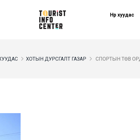
Нүүр хуудас
Р ХУУДАС
ХОТЫН ДУРСГАЛТ ГАЗАР
СПОРТЫН ТӨВ О