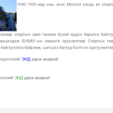
1940-1950-иад оны үеэс Монгол улсад их спор
санаар спортын заал танхим бүхий ордон барилга байгу
 хөөцөлдөж БНХАУ-ын хөрөнгө оруулалтаар Спортын тө
байгууллага байрлаж, шигшээ багууд бэлтгэл сургуулилтаа
 мэдээллийг
ЭНД
дарж аваарай.
дээллийг
ЭНД
дарж аваарай