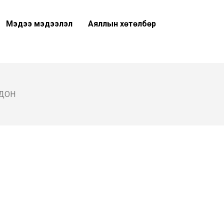
Мэдээ мэдээлэл
Аяллын хөтөлбөр
РДОН