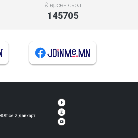
Өнгөрсөн сард
145705
MOffice 2 давхарт