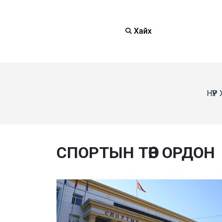
Хайх
НҮҮ
СПОРТЫН ТӨВ ОРДОН