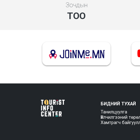
Зочдын
ТОО
БИДНИЙ ТУХАЙ
Танилцуулга
Үйлчилгээний төрө
Хамтрагч байгуул