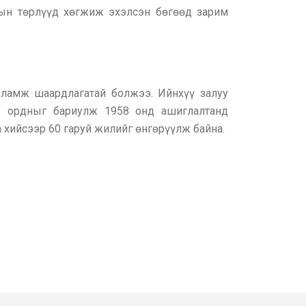
тын төрлүүд хөгжиж эхэлсэн бөгөөд зарим
уламж шаардлагатай болжээ. Ийнхүү залуу
в ордныг бариулж 1958 онд ашиглалтанд
 хийсээр 60 гаруй жилийг өнгөрүүлж байна.