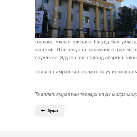
төрлөөр улсын шигшээ багууд байгуулагд
жанжин Лхагвасүрэн санаачилга гарган
оруулжээ. Эдүгээ энэ ордонд спортын олон 
Та аялал, амралтын талаарх илүү их мэдээ
Та аялал, амралтын талаарх илүү их мэдээ мэ
Буцах