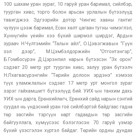
100 шахам уран зураг, 10 гаруй уран баримал, сийлбэр,
туурган хивс, торго болон арьсан урлалын бүтээлүүд
тавигджээ. Эдгээрийн дотор Чингис хааны гантиг
чулуун цээж баримал, Есөн хөлт цагаан тугны чимэглэл,
Хүннүгийн үеийн хээ бүхий ширмэл ширдэг, Ардын
зураач Н.Чүлтэмийн “Талын айл”, О.Цэвэгжавын “Гүүн
зэл дээр”, М.Цэмбэлдоржийн “Отгонтэнгэр”,
Б.Гомбосүрэн Д.Цэрэнпил нарын бүтээсэн “Эх орон”
сэдэвт 20 метр урт туурган хивс, залуу уран бүтээлч
Н.Лхагвасүрэнгийн “Төрийн долоон эрдэнэ” хэмээх
түүх уламжлалын сэдэвт 17 метр урт монгол зураг
зэрэг гайхамшигт бүтээлүүд бий. УИХ-ын танхим дахь
УИХ-ын дарга, Ерөнхийлөгч, Ерөнхий сайд нарын сэнтий
суудал нь үндэсний уран гоё сийлбэртэй байдгаас гадна
төр засгийн тэргүүн нарт гадаадын төр засгийн
байгууллага, хүмүүсээс бэлэглэсэн 70 гаруй үзмэр
бүхий үзэсгэлэн хүртэл байдаг. Төрийн ордны дундах