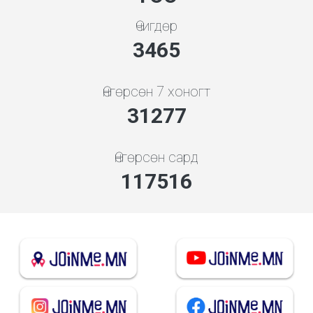
Өчигдөр
3865
Өнгөрсөн 7 хоногт
34886
Өнгөрсөн сард
131075