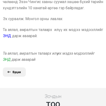
чөлөөнд Эзэн Чингис хааны суумал хөшөө бүхий төрийн
хүндэтгэлийн 10 ханатай өргөө гэр байрладаг.
Эх сурвалж: Монгол орны лавлах
Та аялал, амралтын талаарх илүү их мэдээ мэдээллийг
ЭНД
дарж аваарай.
Та аялал, амралтын талаарх илүү их мэдээ мэдээллийг
ЭНД
дарж аваарай
Буцах
Зочдын
ТОО