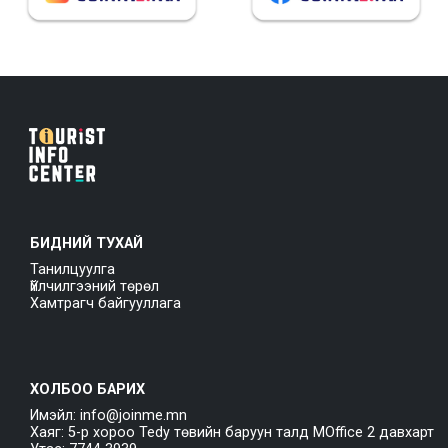
БИДНИЙ ТУХАЙ
Танилцуулга
Үйлчилгээний төрөл
Хамтрагч байгууллага
ХОЛБОО БАРИХ
Имэйл: info@joinme.mn
Хаяг: 5-р хороо Tedy төвийн баруун талд MOffice 2 давхарт