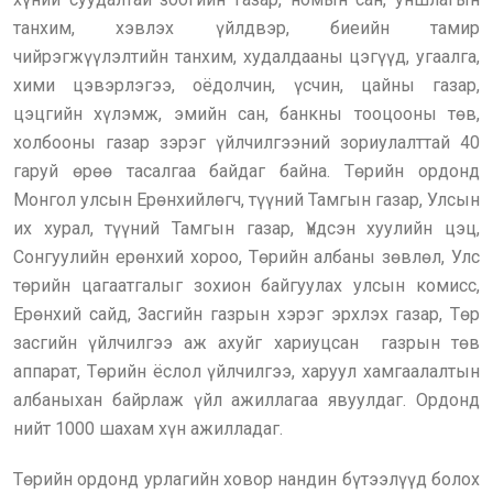
танхим, хэвлэх үйлдвэр, биеийн тамир
чийрэгжүүлэлтийн танхим, худалдааны цэгүүд, угаалга,
хими цэвэрлэгээ, оёдолчин, үсчин, цайны газар,
цэцгийн хүлэмж, эмийн сан, банкны тооцооны төв,
холбооны газар зэрэг үйлчилгээний зориулалттай 40
гаруй өрөө тасалгаа байдаг байна. Төрийн ордонд
Монгол улсын Ерөнхийлөгч, түүний Тамгын газар, Улсын
их хурал, түүний Тамгын газар, Үндсэн хуулийн цэц,
Сонгуулийн ерөнхий хороо, Төрийн албаны зөвлөл, Улс
төрийн цагаатгалыг зохион байгуулах улсын комисс,
Ерөнхий сайд, Засгийн газрын хэрэг эрхлэх газар, Төр
засгийн үйлчилгээ аж ахуйг хариуцсан газрын төв
аппарат, Төрийн ёслол үйлчилгээ, харуул хамгаалалтын
албаныхан байрлаж үйл ажиллагаа явуулдаг. Ордонд
нийт 1000 шахам хүн ажилладаг.
Төрийн ордонд урлагийн ховор нандин бүтээлүүд болох