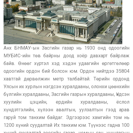
Анх БНМАУ-ын Засгийн газар нь 1930 онд одоогийн
МУБИС-ийн төв байрны доод хоёр давхарт байрлаж
байв. Өнөөг хүртэл хэд хэдэн удаагийн өргөтгөлөөр
одоогийн ордон бий болсон юм. Ордон нийтдээ 35804
хавтгай дөрвөлжин метр талбайтай. Төрийн ордонд
Улсын их хурлын нэгдсэн хуралдааны, олонхи цөөнхийн
бүлгийн хуралдааны, Засгийн газрын хуралдааны, Үндсэн
хуулийн цэцийн, ердийн хуралдааны, ёслол
хүндэтгэлийн, хүлээн авалтын, уулзалтын гээд арав
гаруй том танхим байдаг. Эдгээрээс хамгийн том нь
1200 хүний суудалтай Их танхим юм. Түүнээс гадна 100
хүний суудалтай зоогийн газар, номын сан, уншлагын