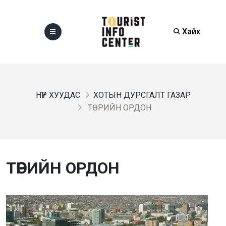
Хайх
НҮҮР ХУУДАС
ХОТЫН ДУРСГАЛТ ГАЗАР
ТӨРИЙН ОРДОН
ТӨРИЙН ОРДОН