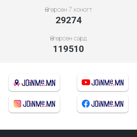
Өнгөрсөн 7 хоногт
31526
Өнгөрсөн сард
128703