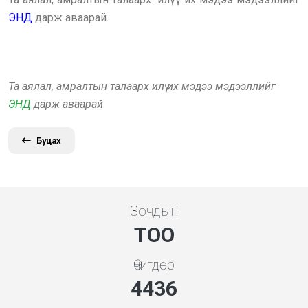
ЭНД
дарж аваарай.
Та аялал, амралтын талаарх илүү их мэдээ мэдээллийг
ЭНД
дарж аваарай
Буцах
Зочдын
ТОО
Өчигдөр
4778