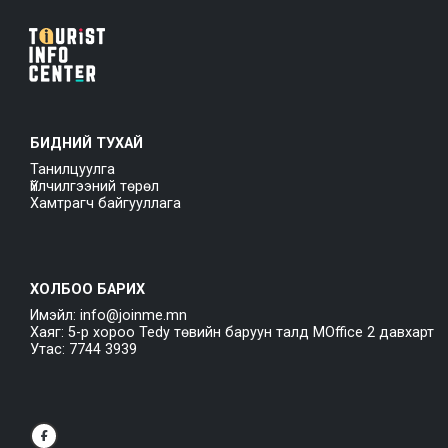
БИДНИЙ ТУХАЙ
Танилцуулга
Үйлчилгээний төрөл
Хамтрагч байгууллага
ХОЛБОО БАРИХ
Имэйл: info@joinme.mn
Хаяг: 5-р хороо Tedy төвийн баруун талд MOffice 2 давхарт
Утас: 7744 3939