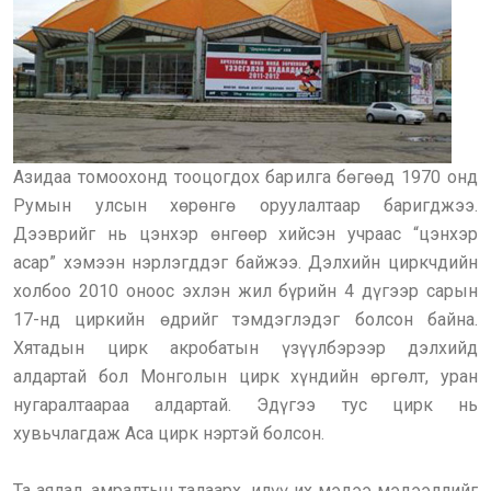
Азидаа томоохонд тооцогдох барилга бөгөөд 1970 онд
Румын улсын хөрөнгө оруулалтаар баригджээ.
Дээврийг нь цэнхэр өнгөөр хийсэн учраас “цэнхэр
асар” хэмээн нэрлэгддэг байжээ. Дэлхийн циркчдийн
холбоо 2010 оноос эхлэн жил бүрийн 4 дүгээр сарын
17-нд циркийн өдрийг тэмдэглэдэг болсон байна.
Хятадын цирк акробатын үзүүлбэрээр дэлхийд
алдартай бол Монголын цирк хүндийн өргөлт, уран
нугаралтаараа алдартай. Эдүгээ тус цирк нь
хувьчлагдаж Аса цирк нэртэй болсон.
Та аялал, амралтын талаарх илүү их мэдээ мэдээллийг