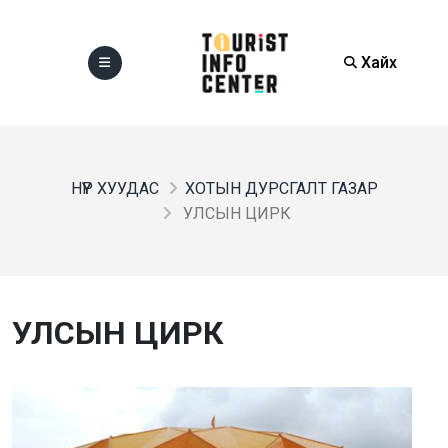
Хайх
НҮҮР ХУУДАС
ХОТЫН ДУРСГАЛТ ГАЗАР
УЛСЫН ЦИРК
УЛСЫН ЦИРК