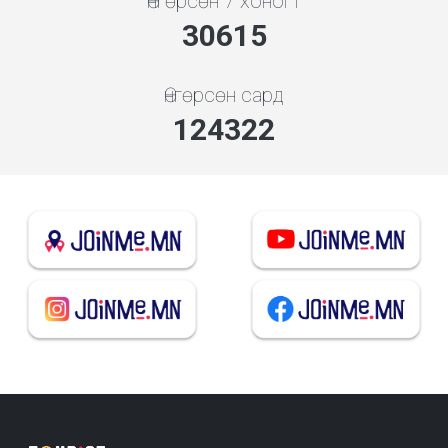
Өнгөрсөн 7 хоногт
34017
Өнгөрсөн сард
138135