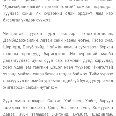
“Дамчайравжаагийн цагаан толгой” хэмээн нэрлэдэг.
Түүнээс хойш Их хүрээний олон эрдэмт лам нар
бясалгал үйлдэн суужээ.
Чингэлтэй уулын урд бэлээр Гандантэгчилэн,
Дамбадаржайлин, Автай сайн хааны өргөө, Гэсэр сүм,
Шар орд, Бэтүб хийд, Чойжин ламын сүм зэрэг бурхан
шашны оронгууд баригджээ. Их хүрээний манба
дацангуудаас зуны сүүл сар, намрын дунд саруудад
хоёр удаа эм тангийн цэцэг навч түүхээр Чингэлтэй
ууланд майхан саваа базаан гардаг байжээ. Тийм учраас
энэхүү уул нь эмийн ургамал төдийгүй бусад ус ургамал
жигдэрсэн сайхан нутаг юм.
Зүүн өмнө талаараа Салхит, Хайлааст, Хайст, баруун
талаараа Баянцагаан, Сант, Ав өвөр Гүнт, Хожуулын
даваа, зүүн талаараа Жигжид, Бумбат, Шадивлан,