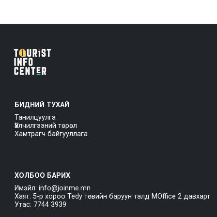
БИДНИЙ ТУХАЙ
Танилцуулга
Үйлчилгээний төрөл
Хамтрагч байгууллага
ХОЛБОО БАРИХ
Имэйл: info@joinme.mn
Хаяг: 5-р хороо Tedy төвийн баруун талд MOffice 2 давхарт
Утас: 7744 3939