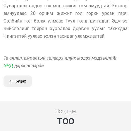
Суварганы өндөр гэх мэт жижиг том амуудтай. Эдгээр
амнуудаас 20 орчим жижиг гол горхи урсан гарч
Сэлбийн гол болж улмаар Туул голд цутгадаг. Эдүгээ
нийслэлийг тойрон хүрээлэх дөрвөн уулыг тахихдаа
Чингэлтэй уулаас эхлэн тахидаг уламжлалтай.
Та аялал, амралтын талаарх илүү их мэдээ мэдээллийг
ЭНД
дарж аваарай
Буцах
Зочдын
ТОО