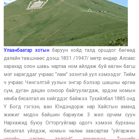
Улаанбаатар хотын
баруун хойд талд оршдог бөгөөд
далайн төвшнөөс дээш 1831 /1947/ метр өндөр. Алсаас
харахад олон шавь нартаа ном айлдаж буй өвгөн багш
мэт харагддаг учраас “лам” эзэнтэй уул хэмээдэг. Тийм
ч учраас Чингэлтэй уулын энгэр бэлээр шашны өргөө
сүм, дуган дацан олноор байгуулагдаж, эрдэм номын
нянба бясалгал их хийгддэг байжээ. Тухайлбал 1885 онд
Y Богд гэгээн, ван Юндэндорж нар Хайстын аманд
жижиг модон байшин бариулж 3 жил орчим суун
Нархажид буюу Огторгуйгаар одогч хэмээх бурханы
бясалгал үйлдэж, номын чөлөө завсартаа “уйгаржин
үсгийн цагаан толгой” зохиожээ. Түүнийг