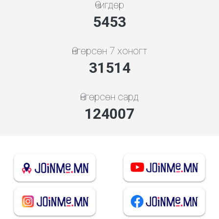
Өчигдөр
5843
Өнгөрсөн 7 хоногт
33765
Өнгөрсөн сард
138316