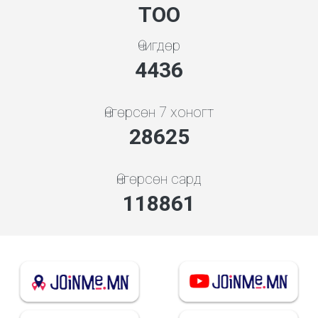
ТОО
Өчигдөр
4778
Өнгөрсөн 7 хоногт
30827
Өнгөрсөн сард
128004