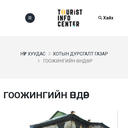
Хайх
НҮҮР ХУУДАС
ХОТЫН ДУРСГАЛТ ГАЗАР
ГООЖИНГИЙН ӨНДӨР
ГООЖИНГИЙН ӨНДӨР