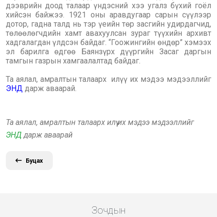
дээврийн доод талаар үндэсний хээ угалз бүхий гоёл
хийсэн байжээ. 1921 оны аравдугаар сарын сүүлээр
дотор, гадна талд нь тэр үеийн төр засгийн удирдагчид,
төлөөлөгчдийн хамт авахуулсан зураг түүхийн архивт
хадгалагдан үлдсэн байдаг. “Гоожингийн өндөр” хэмээх
эл барилга өдгөө Баянзүрх дүүргийн Засаг даргын
тамгын газрын хамгаалалтад байдаг.
Та аялал, амралтын талаарх илүү их мэдээ мэдээллийг
ЭНД
дарж аваарай.
Та аялал, амралтын талаарх илүү их мэдээ мэдээллийг
ЭНД
дарж аваарай
Буцах
Зочдын