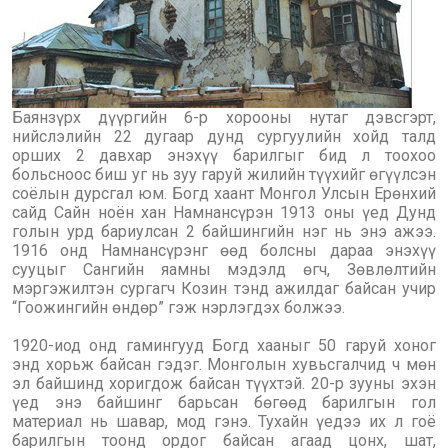
Баянзүрх дүүргийн 6-р хорооны нутаг дэвсгэрт,
нийслэлийн 22 дугаар дунд сургуулийн хойд талд
орших 2 давхар энэхүү барилгыг бид л тоохоо
больсноос биш уг нь зуу гаруй жилийн түүхийг өгүүлсэн
соёлын дурсгал юм. Богд хаант Монгол Улсын Ерөнхий
сайд Сайн ноён хан Намнансүрэн 1913 оны үед Дунд
голын урд бариулсан 2 байшингийн нэг нь энэ ажээ.
1916 онд Намнансүрэнг өөд болсны дараа энэхүү
сууцыг Сангийн яамны мэдэлд өгч, Зөвлөлтийн
мэргэжилтэн сургагч Козин тэнд ажилдаг байсан учир
“Гоожингийн өндөр” гэж нэрлэгдэх болжээ.
1920-иод онд гамингууд Богд хааныг 50 гаруй хоног
энд хорьж байсан гэдэг. Монголын хувьсгалчид ч мөн
эл байшинд хоригдож байсан түүхтэй. 20-р зууны эхэн
үед энэ байшинг барьсан бөгөөд барилгын гол
материал нь шавар, мод гэнэ. Тухайн үедээ их л гоё
барилгын тоонд ордог байсан агаад цонх, шат,